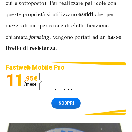
cui è sottoposto). Per realizzare pellicole con
ossidi
queste proprietà si utilizzano
che, per
mezzo di un'operazione di elettrificazione
forming
basso
chiamata
, vengono portati ad un
livello di resistenza
.
Fastweb Mobile Pro
11
,95€
/mese
Internet 250 GB e Minuti illimitati
Spedizione SIM GRATIS
SCOPRI