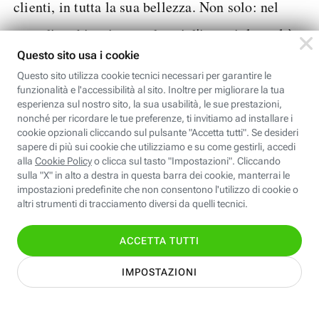
clienti, in tutta la sua bellezza. Non solo: nel
caso di architetti e arredatori d'interni, la realtà
virtuale consente di "esplorare" l'abitazione
quando è ancora solo un progetto e vedere se le
soluzioni adottate siano funzionali e belle allo
stesso tempo. Come se non bastasse, grazie a
software come Google Tilt Brush, è possibile
creare opere d'arte tridimensionali direttamente
nel mondo della realtà virtuale.
Visualizzazione dati