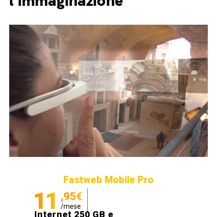
l'immaginazione
Fastweb Mobile Pro
11
,95€
/mese
Internet 250 GB e