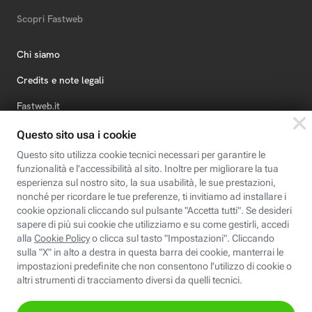
Scopri Fastweb
Chi siamo
Credits e note legali
Fastweb.it
Formazione
Fastweb Digital Academy
STEP FuturAbility District
Insieme, siamo futuro