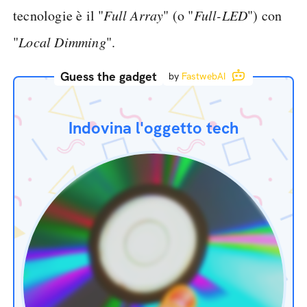
tecnologie è il "
Full Array
" (o "
Full-LED
") con
"
Local Dimming
".
Guess the gadget
by
FastwebAI
Indovina l'oggetto tech