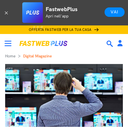
FastwebPlus
VAI
Apri nell'app
OFFERTA FASTWEB PER LA TUA CASA
Home
Digital Magazine