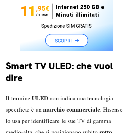
11
Internet 250 GB e
,95€
Minuti illimitati
/mese
Spedizione SIM GRATIS
SCOPRI
Smart TV ULED: che vuol
dire
ULED
Il termine
non indica una tecnologia
marchio commerciale
specifica: è un
. Hisense
lo usa per identificare le sue TV di gamma
sotto
medio-alta, che si posizionano subito