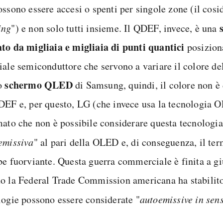
ossono essere accesi o spenti per singole zone (il cosi
ing
") e non solo tutti insieme. Il QDEF, invece, è una
to da migliaia e migliaia di punti quantici
posizion
iale semiconduttore che servono a variare il colore del
schermo QLED
o
di Samsung, quindi, il colore non è
DEF e, per questo, LG (che invece usa la tecnologia 
mato che non è possibile considerare questa tecnologi
emissiva
" al pari della OLED e, di conseguenza, il t
be fuorviante. Questa guerra commerciale è finita a g
o la Federal Trade Commission americana ha stabilit
logie possono essere considerate "
autoemissive in sen