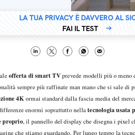
LA TUA PRIVACY È DAVVERO AL S
FAI IL TEST
offerta di smart TV
uale
prevede modelli più o meno e
onalità sempre più raffinate man mano che si sale di p
uzione 4K
ormai standard dalla fascia media del merca
tecnologia usata 
differenze enormi soprattutto nella
e proprio
, il pannello del display che disegna i pixel
agine che stiamo guardando. Per lungo tempo la tecn