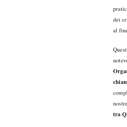
prati
dei cr
al fin
Quest
notev
Orga
chia
compl
nostr
tra 