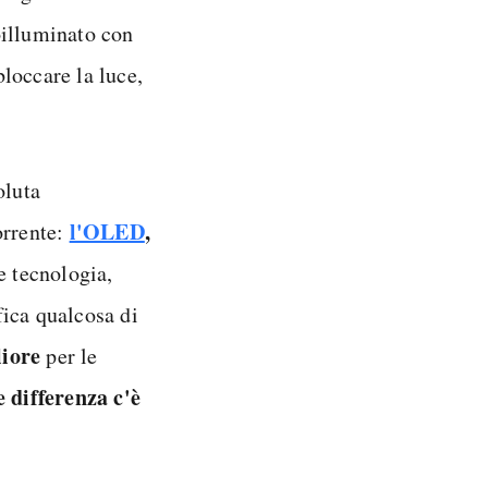
oilluminato con
bloccare la luce,
oluta
l'OLED
,
orrente:
re tecnologia,
ica qualcosa di
liore
per le
e differenza c'è