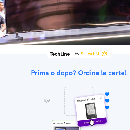
TechLine
by
FastwebAI
Prima o dopo? Ordina le carte!