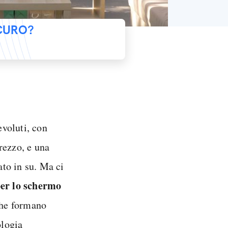
ICURO?
voluti, con
rezzo, e una
to in su. Ma ci
per lo schermo
 che formano
ologia