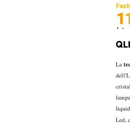
Fast
1
Inter
Spedi
QLE
te
La
dell'
crista
lampad
liqui
Led, 