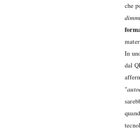
che p
dimm
forma
mater
In un
dal Q
affer
"
auto
sareb
quand
tecno