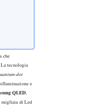
a che
 La tecnologia
uantum-dot
oilluminazione e
msung QLED
,
a migliaia di Led