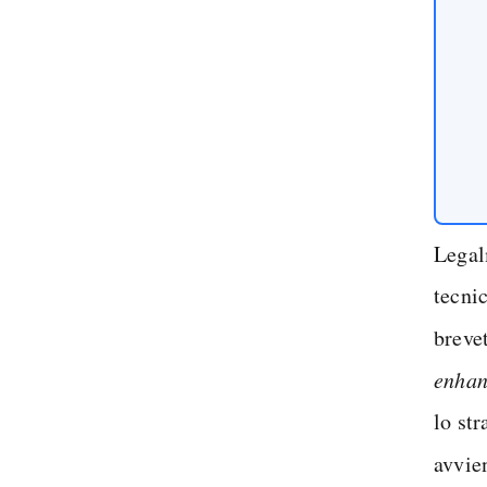
Legal
tecni
breve
enhan
lo str
avvie