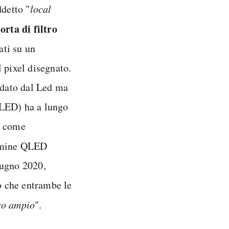
ddetto "
local
sorta di filtro
ati su un
 pixel disegnato.
 dato dal Led ma
OLED) ha a lungo
a come
ermine QLED
iugno 2020,
o che entrambe le
so ampio
".