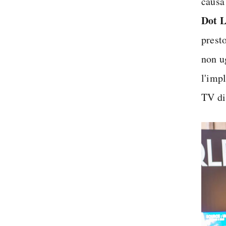
causa
Dot 
prest
non u
l'imp
TV di 