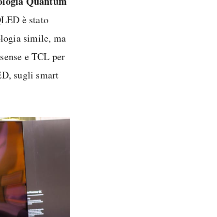
ologia Quantum
QLED è stato
ologia simile, ma
isense e TCL per
ED, sugli smart