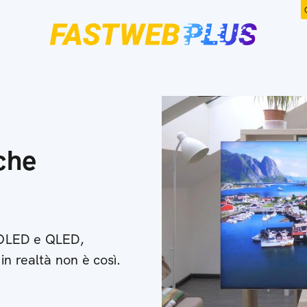
che
i OLED e QLED,
n realtà non è così.