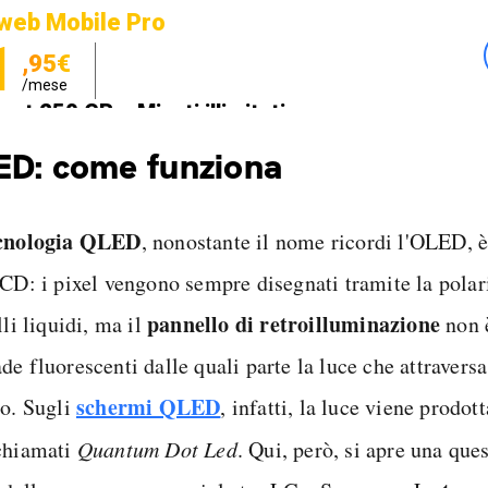
web Mobile Pro
1
,95€
/mese
net 250 GB e Minuti illimitati
zione SIM GRATIS
D: come funziona
cnologia QLED
, nonostante il nome ricordi l'OLED, 
LCD: i pixel vengono sempre disegnati tramite la polar
pannello di retroilluminazione
lli liquidi, ma il
non è
e fluorescenti dalle quali parte la luce che attraversa 
schermi QLED
do. Sugli
, infatti, la luce viene prodot
chiamati
Quantum Dot Led
. Qui, però, si apre una qu