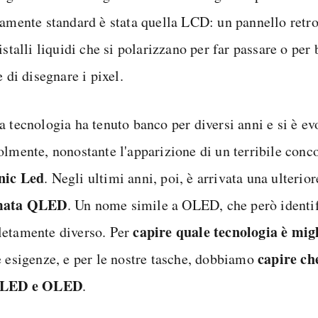
camente standard è stata quella LCD: un pannello retr
istalli liquidi che si polarizzano per far passare o per 
e di disegnare i pixel.
a tecnologia ha tenuto banco per diversi anni e si è ev
olmente, nonostante l'apparizione di un terribile conc
nic Led
. Negli ultimi anni, poi, è arrivata una ulterio
mata QLED
. Un nome simile a OLED, che però identif
capire quale tecnologia è mig
etamente diverso. Per
capire ch
e esigenze, e per le nostre tasche, dobbiamo
QLED e OLED
.