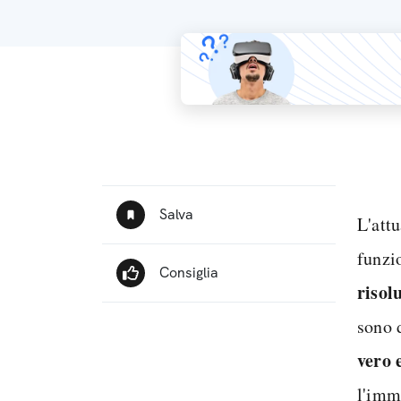
L'att
funzi
risol
sono 
vero 
l'imm