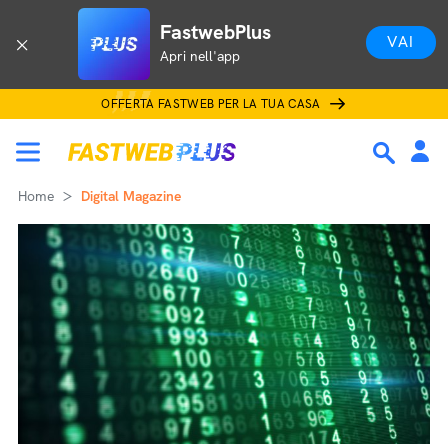
FastwebPlus
VAI
Apri nell'app
OFFERTA FASTWEB PER LA TUA CASA
Home
Digital Magazine