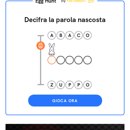
Egg Hunt
by
FastwebAI
Decifra la parola nascosta
GIOCA ORA