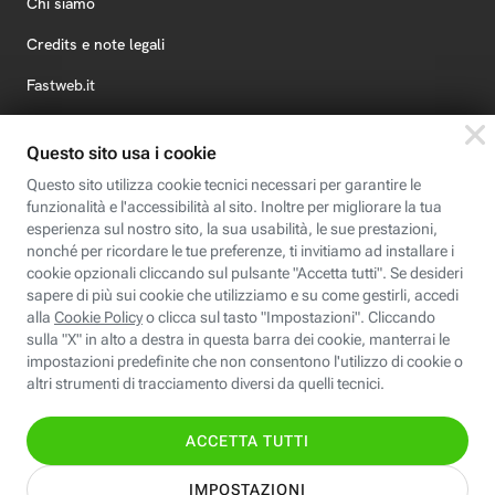
Chi siamo
Credits e note legali
Fastweb.it
Formazione
Fastweb Digital Academy
STEP FuturAbility District
Insieme, siamo futuro
© Fastweb SpA 2026 - P.IVA 12878470157
Informativa
Cookie
Modifica
Dichiarazione di