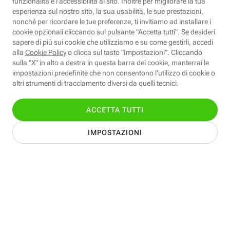
Scopri Fastweb
Chi siamo
Credits e note legali
Fastweb.it
Formazione
Fastweb Digital Academy
STEP FuturAbility District
Insieme, siamo futuro