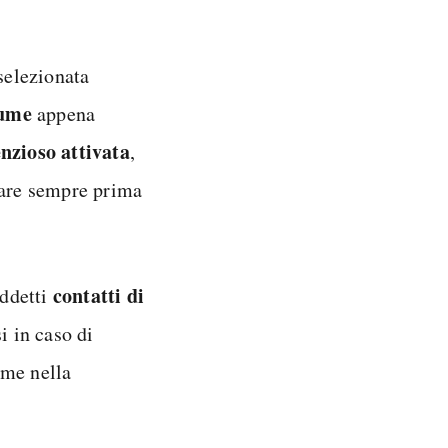
selezionata
lume
appena
nzioso attivata
,
care sempre prima
contatti di
iddetti
si in caso di
ome nella