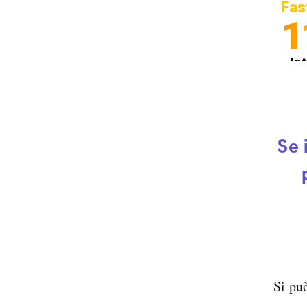
Fas
1
In
Sp
Se 
Si pu