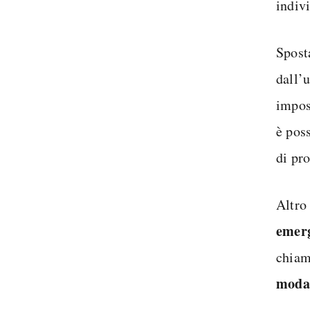
indiv
Sposta
dall’
impos
è pos
di pr
Altro 
emer
chiam
modal