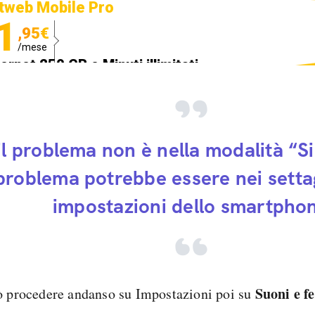
tweb Mobile Pro
1
,95€
/mese
ternet 250 GB e Minuti illimitati
edizione SIM GRATIS
il problema non è nella modalità “Si
problema potrebbe essere nei settag
impostazioni dello smartpho
Suoni e f
ò procedere andanso su Impostazioni poi su