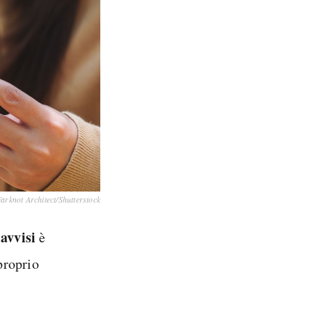
arknot Architect/Shutterstock
avvisi
i
è
proprio