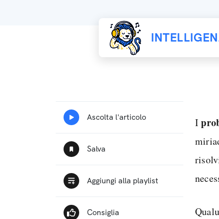
INTELLIGE
prob
I
miriad
risolv
necess
Qualu