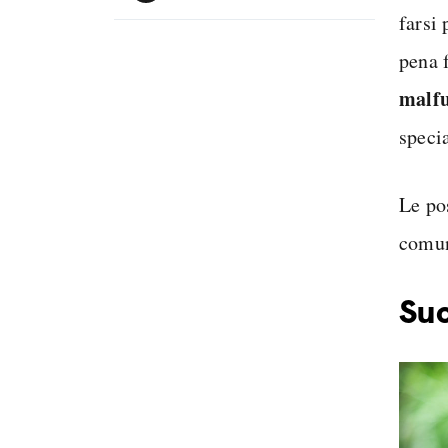
farsi 
pena f
malf
specia
Le po
comun
Suo