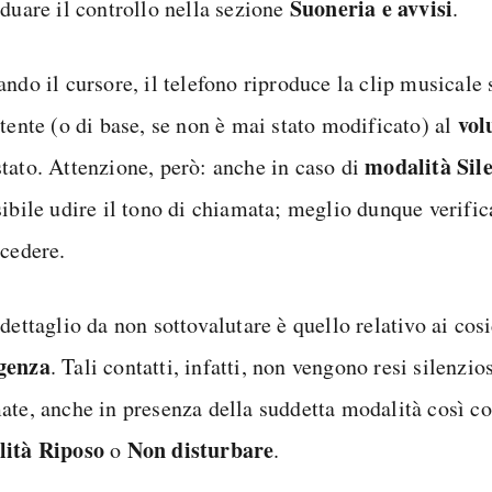
Suoneria e avvisi
iduare il controllo nella sezione
.
ndo il cursore, il telefono riproduce la clip musicale 
vo
utente (o di base, se non è mai stato modificato) al
modalità Sile
tato. Attenzione, però: anche in caso di
sibile udire il tono di chiamata; meglio dunque verifi
ocedere.
dettaglio da non sottovalutare è quello relativo ai cos
genza
. Tali contatti, infatti, non vengono resi silenzio
ate, anche in presenza della suddetta modalità così c
ità Riposo
Non disturbare
o
.