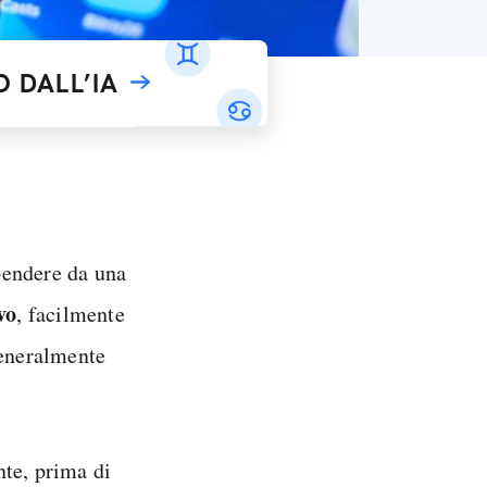
 DALL’IA
endere da una
vo
, facilmente
generalmente
nte, prima di