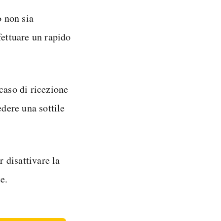
o non sia
ffettuare un rapido
 caso di ricezione
edere una sottile
r disattivare la
e.