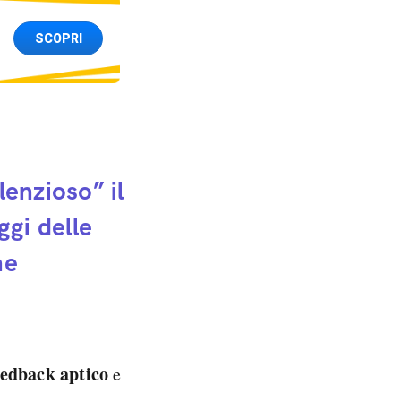
SCOPRI
lenzioso” il
gi delle
ne
eedback aptico
e