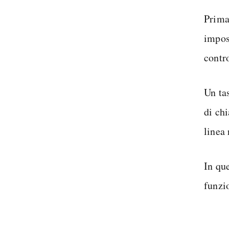
Prima 
impos
contro
Un ta
di chi
linea 
In que
funzio