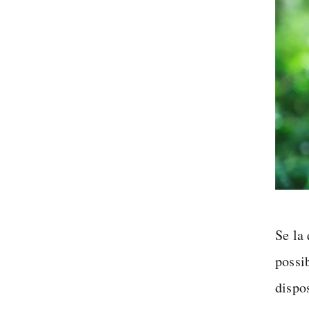
Se la
possib
dispos