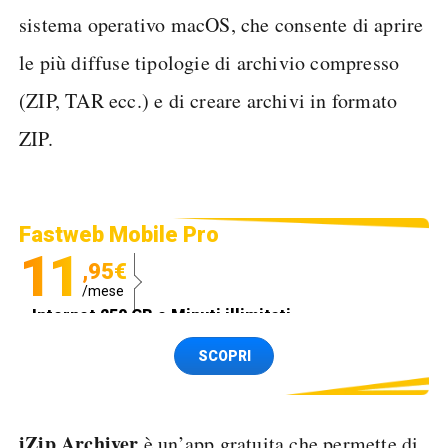
sistema operativo macOS, che consente di aprire
le più diffuse tipologie di archivio compresso
(ZIP, TAR ecc.) e di creare archivi in formato
ZIP.
Fastweb Mobile Pro
11
,95€
/mese
Internet 250 GB e Minuti illimitati
Spedizione SIM GRATIS
SCOPRI
iZip Archiver
è un’app gratuita che permette di