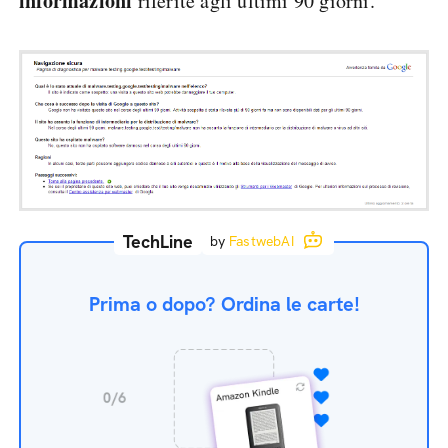
informazioni
riferite agli ultimi 90 giorni.
TechLine
by
FastwebAI
Prima o dopo? Ordina le carte!