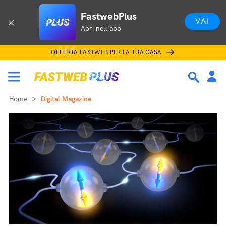
FastwebPlus
VAI
Apri nell'app
OFFERTA FASTWEB PER LA TUA CASA
Home
Digital Magazine