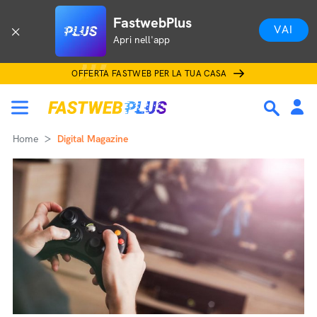
FastwebPlus
VAI
Apri nell'app
OFFERTA FASTWEB PER LA TUA CASA
Home
Digital Magazine