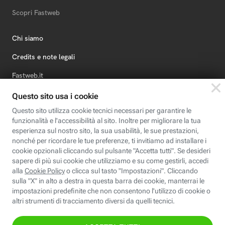
Scopri Fastweb
Chi siamo
Credits e note legali
Fastweb.it
Formazione
Fastweb Digital Academy
STEP FuturAbility District
Insieme, siamo futuro