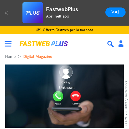
FastwebPlus
VAI
Apri nell'app
Offerta Fastweb per la tua casa
Home
Digital Magazine
JOURNEY STUDIO7/Shutterstock