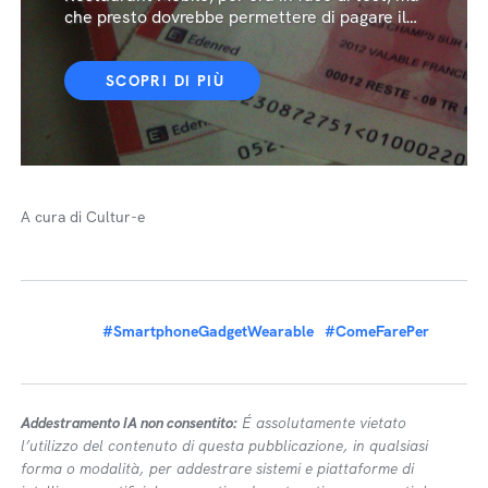
che presto dovrebbe permettere di pagare il
pranzo con lo smartphone
SCOPRI DI PIÙ
A cura di Cultur-e
#SmartphoneGadgetWearable
#ComeFarePer
Addestramento IA non consentito:
É assolutamente vietato
l’utilizzo del contenuto di questa pubblicazione, in qualsiasi
forma o modalità, per addestrare sistemi e piattaforme di