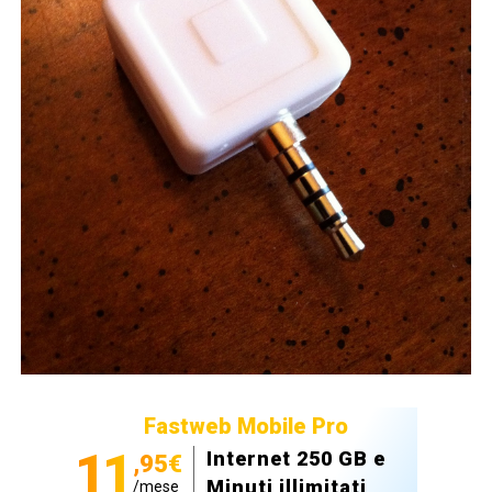
Fastweb Mobile Pro
11
Internet 250 GB e
,95€
Minuti illimitati
/mese