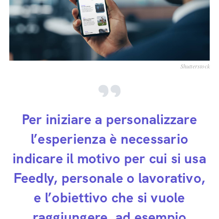
Shutterstock
Per iniziare a personalizzare
l’esperienza è necessario
indicare il motivo per cui si usa
Feedly, personale o lavorativo,
e l’obiettivo che si vuole
raggiungere, ad esempio