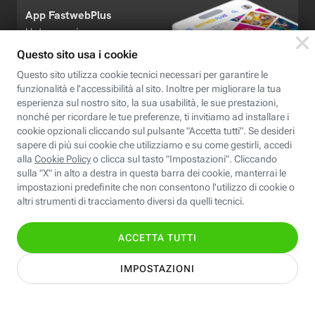
App FastwebPlus
Un'app unica per
conoscere, informare,
ispirare
Seguici
Scopri Fastweb
Chi siamo
Credits e note legali