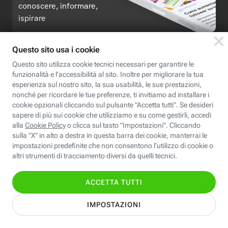
conoscere, informare,
ispirare
Seguici
Scopri Fastweb
Chi siamo
Credits e note legali
Fastweb.it