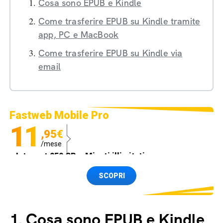
Cosa sono EPUB e Kindle
Come trasferire EPUB su Kindle tramite
app, PC e MacBook
Come trasferire EPUB su Kindle via
email
Fastweb Mobile Pro
11
,95€
/mese
Internet 250 GB e Minuti illimitati
Spedizione SIM GRATIS
SCOPRI
1.
Cosa sono EPUB e Kindle