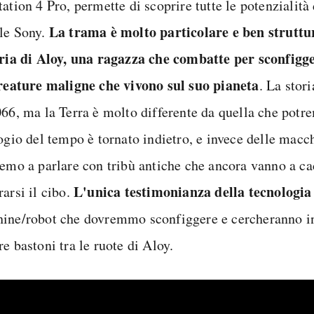
ation 4 Pro, permette di scoprire tutte le potenzialità
La trama è molto particolare e ben struttu
le Sony.
oria di Aloy, una ragazza che combatte per sconfigg
creature maligne che vivono sul suo pianeta
. La stor
066, ma la Terra è molto differente da quella che pot
ogio del tempo è tornato indietro, e invece delle macch
remo a parlare con tribù antiche che ancora vanno a ca
L'unica testimonianza della tecnologia
arsi il cibo.
ine/robot che dovremmo sconfiggere e cercheranno in 
e bastoni tra le ruote di Aloy.