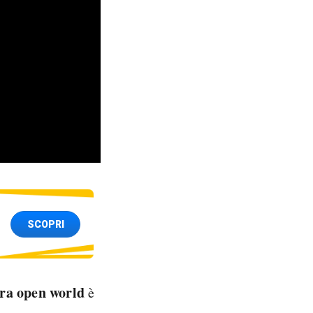
SCOPRI
ura open world
è