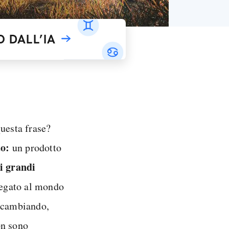
 DALL’IA
questa frase?
to:
un prodotto
i grandi
legato al mondo
o cambiando,
on sono