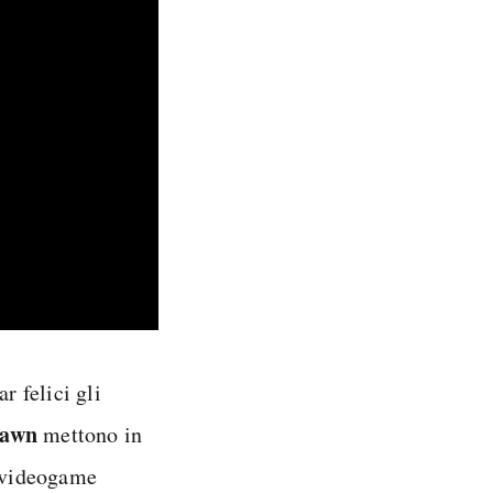
 felici gli
Dawn
mettono in
l videogame