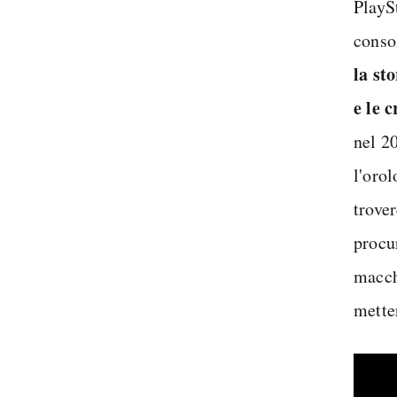
PlaySt
conso
la st
e le 
nel 2
l'orol
trove
procur
macch
metter