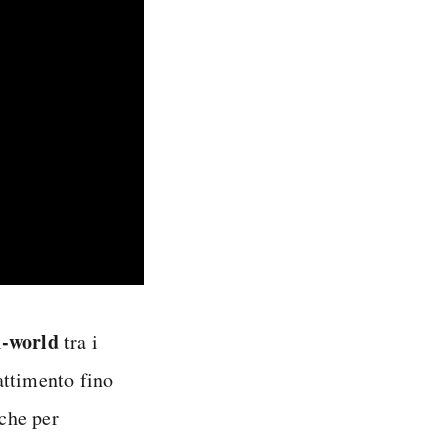
n-world
tra i
attimento fino
nche per