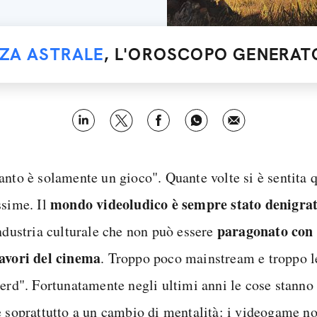
NZA ASTRALE
, L'OROSCOPO GENERATO
anto è solamente un gioco". Quante volte si è sentita 
mondo videoludico è sempre stato denigra
ssime. Il
paragonato con 
industria culturale che non può essere
avori del cinema
. Troppo poco mainstream e troppo 
nerd". Fortunatamente negli ultimi anni le cose stann
e soprattutto a un cambio di mentalità: i videogame n