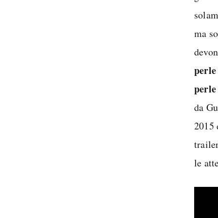
solam
ma so
devon
perle
perle
da Gu
2015 e
traile
le att