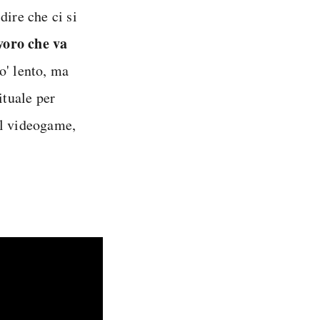
dire che ci si
voro che va
o' lento, ma
ituale per
ul videogame,