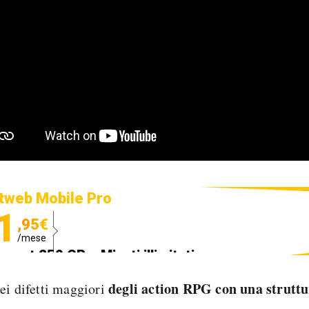
tweb Mobile Pro
1
,95€
/mese
ternet 250 GB e Minuti illimitati
edizione SIM GRATIS
degli action RPG con una strutt
ei difetti maggiori