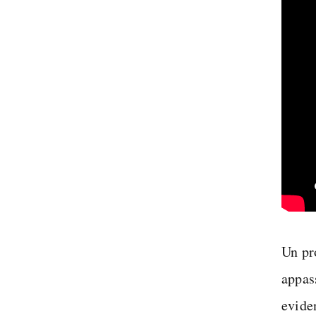
Un pr
appas
evide