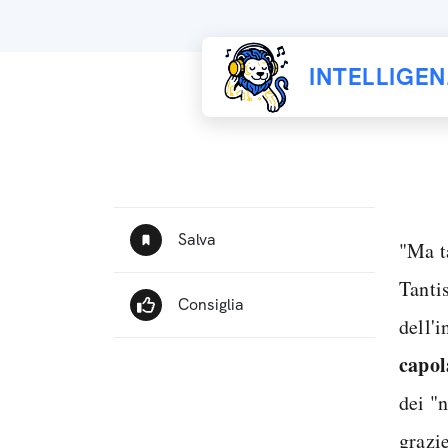
INTELLIGE
"Ma t
Tanti
dell'
capol
dei "
grazi