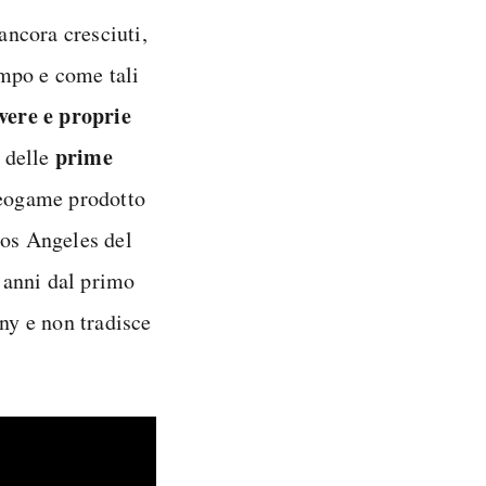
ncora cresciuti,
empo e come tali
vere e proprie
prime
a delle
deogame prodotto
Los Angeles del
e anni dal primo
ony e non tradisce