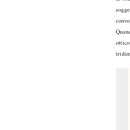
sogget
convog
Quando
ottico
tridi