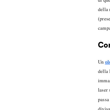
della 
(pres
campa
Com
o
Un
della
immag
laser 
passa
divisa