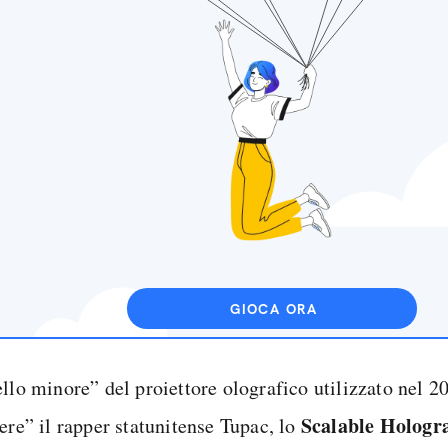
GIOCA ORA
llo minore” del proiettore olografico utilizzato nel 2
Scala
ble
Hologra
ere” il rapper statunitense Tupac, lo