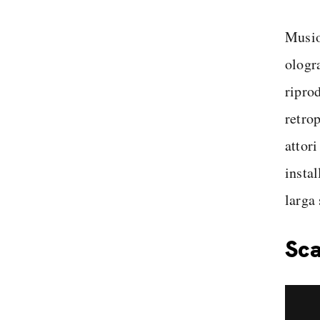
Musion
ologra
ripro
retro
attori
insta
larga 
Sca