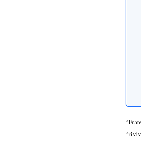
“Frate
“riviv