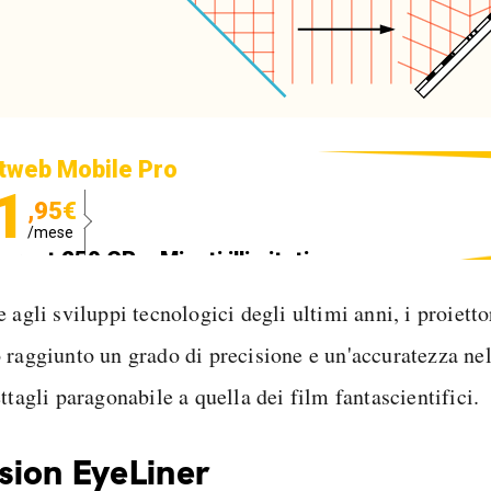
tweb Mobile Pro
1
,95€
/mese
ternet 250 GB e Minuti illimitati
edizione SIM GRATIS
 agli sviluppi tecnologici degli ultimi anni, i proietto
 raggiunto un grado di precisione e un'accuratezza ne
ttagli paragonabile a quella dei film fantascientifici.
ion EyeLiner