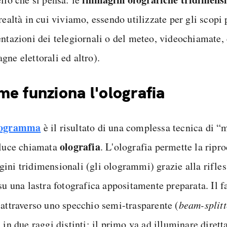
realtà in cui viviamo, essendo utilizzate per gli scopi 
entazioni dei telegiornali o del meteo, videochiamate, 
gne elettorali ed altro).
e funziona l'olografia
logramma
è il risultato di una complessa tecnica di 
olografia
 luce chiamata
. L'olografia permette la ripr
ini tridimensionali (gli ologrammi) grazie alla rifles
su una lastra fotografica appositamente preparata. Il fa
 attraverso uno specchio semi-trasparente (
beam-splitt
 in due raggi distinti: il primo va ad illuminare dirett