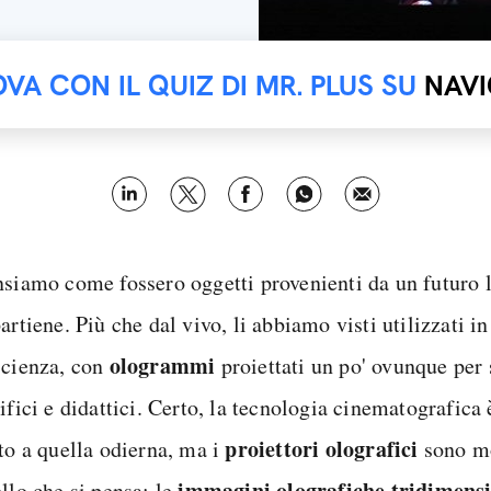
OVA CON IL QUIZ DI MR. PLUS SU
NAVI
nsiamo come fossero oggetti provenienti da un futuro 
artiene. Più che dal vivo, li abbiamo visti utilizzati in
ologrammi
scienza, con
proiettati un po' ovunque per s
ifici e didattici. Certo, la tecnologia cinematografica 
proiettori olografici
tto a quella odierna, ma i
sono mo
immagini olografiche tridimensi
llo che si pensa: le