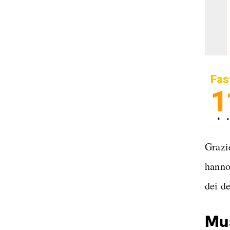
Fas
1
In
Sp
Grazie
hanno
dei de
Mus