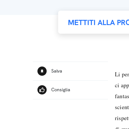
METTITI ALLA PR
Li pe
ci app
fanta
scient
rispe
di que