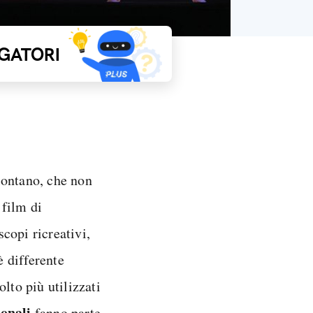
GATORI
lontano, che non
 film di
copi ricreativi,
è differente
lto più utilizzati
onali
fanno parte