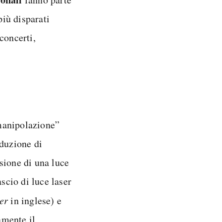
più disparati
concerti,
“manipolazione”
oduzione di
sione di una luce
scio di luce laser
er
in inglese) e
amente il