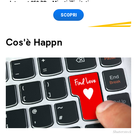
Internet 250 GB e Minuti illimitati
Spedizione SIM GRATIS
SCOPRI
Cos'è Happn
Shutterstock