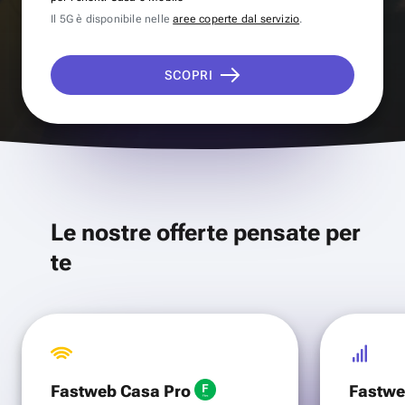
Il 5G è disponibile nelle
aree coperte dal servizio
.
SCOPRI
Le nostre offerte pensate per
te
Fastweb Casa Pro
Fastwe