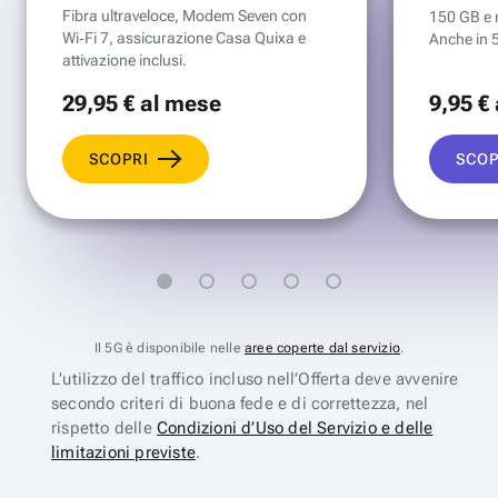
Fibra ultraveloce, Modem Seven con
150 GB e mi
Wi‑Fi 7, assicurazione Casa Quixa e
Anche in 
attivazione inclusi.
29
,95 €
al mese
9
,95 €
SCOPRI
SCOP
Il 5G è disponibile nelle
aree coperte dal servizio
.
L’utilizzo del traffico incluso nell’Offerta deve avvenire
secondo criteri di buona fede e di correttezza, nel
rispetto delle
Condizioni d’Uso del Servizio e delle
limitazioni previste
.