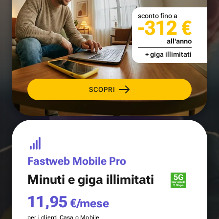
sconto fino a
-312 €
all'anno
+ giga illimitati
SCOPRI
Fastweb Mobile Pro
Minuti e
giga illimitati
11,95
€/mese
per i clienti Casa o Mobile