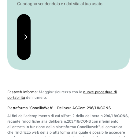
Guadagna vendendolo e ridai vita al tuo usato
Fastweb Informa
: Maggior sicurezza con le
nuove procedure di
portabilità
del numero.
Piattaforma "ConciliaWeb" – Delibera AGCom 296/18/CONS
Ai fini dell'adempimento di cui all'art. 2 della delibera n.
296/18/CONS
,
recante "modifiche alla delibera n.203/18/CONS con riferimento
all'entrata in funzione della piattaforma Conciliaweb", si comunica
che l'indirizzo web della piattaforma alla quale è possibile accedere