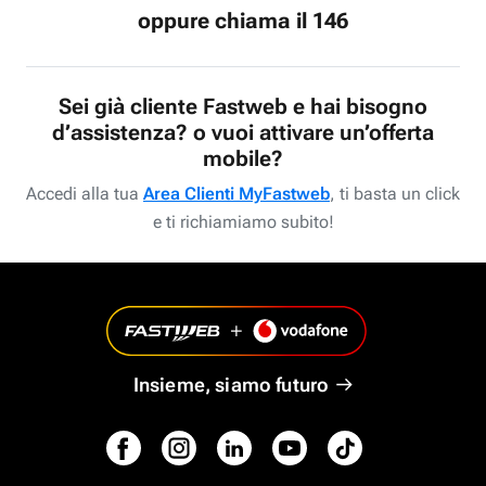
oppure chiama il 146
Sei già cliente Fastweb e hai bisogno
d’assistenza? o vuoi attivare un’offerta
mobile?
Accedi alla tua
Area Clienti MyFastweb
, ti basta un click
e ti richiamiamo subito!
Insieme, siamo futuro