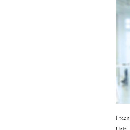
I tecn
Uniti 