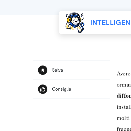
INTELLIGE
Avere
ormai
diffo
insta
molti
frequ