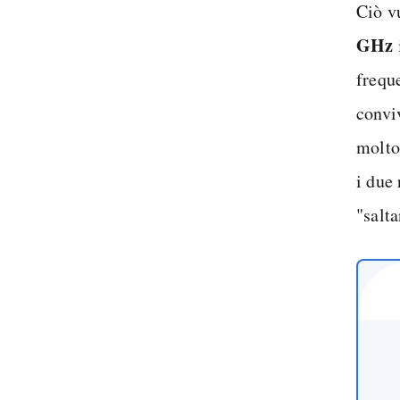
Ciò v
GHz
frequ
convi
molto
i due 
"salt