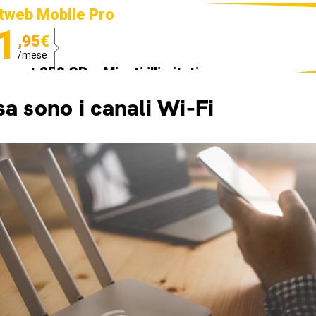
tweb Mobile Pro
1
,95€
/mese
ternet 250 GB e Minuti illimitati
edizione SIM GRATIS
a sono i canali Wi-Fi