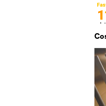
Fas
1
In
Sp
Cos