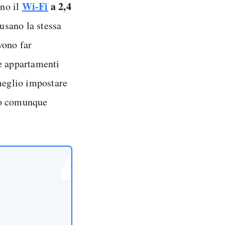
Wi-Fi
a 2,4
no il
usano la stessa
vono far
ue appartamenti
 meglio impostare
, o comunque