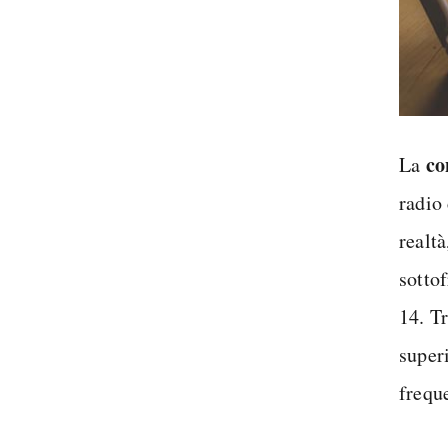
co
La
radio
realtà
sotto
14. Tr
superi
frequ