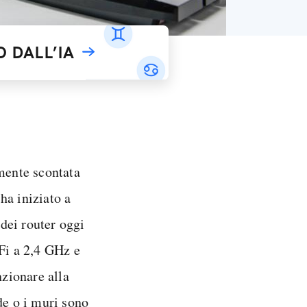
 DALL’IA
amente scontata
ha iniziato a
 dei router oggi
-Fi a 2,4 GHz e
zionare alla
de o i muri sono