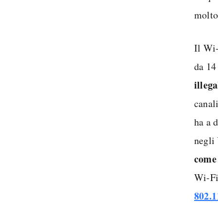
molto
Il Wi
da 14
illeg
canal
ha a d
negli
come 
Wi-Fi
802.1