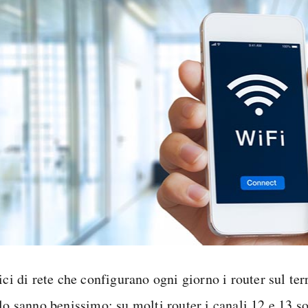
ici di rete che configurano ogni giorno i router sul terr
lo sanno benissimo: su molti router i canali 12 e 13 so