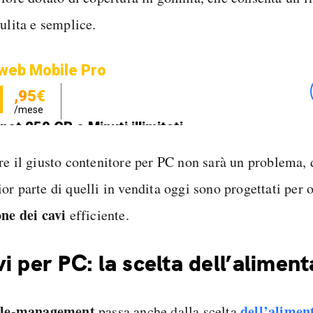
ulita e semplice.
web Mobile Pro
1
,95€
/mese
net 250 GB e Minuti illimitati
zione SIM GRATIS
re il giusto contenitore per PC non sarà un problema, 
or parte di quelli in vendita oggi sono progettati per 
one dei cavi
efficiente.
i per PC: la scelta dell’alimen
ble-management
dell’aliment
passa anche dalla scelta