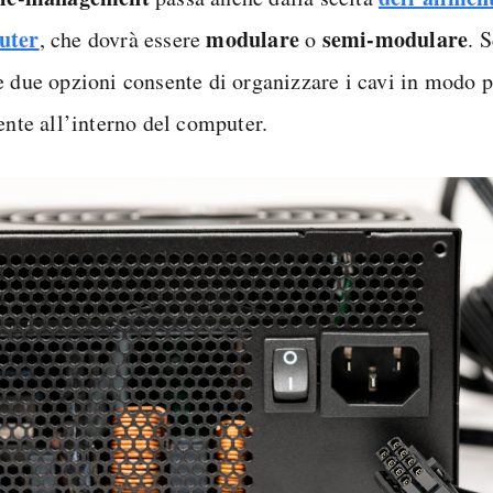
uter
modulare
semi-modulare
, che dovrà essere
o
. 
e due opzioni consente di organizzare i cavi in modo p
ente all’interno del computer.