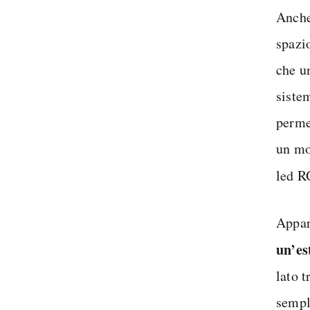
Anche
spazi
che u
siste
perme
un mo
led R
Appar
un’es
lato 
sempl