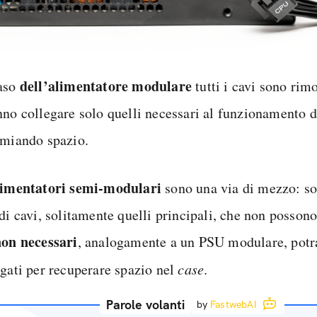
dell’alimentatore modulare
aso
tutti i cavi sono rimo
nno collegare solo quelli necessari al funzionamento d
rmiando spazio.
limentatori semi-modulari
sono una via di mezzo: so
di cavi, solitamente quelli principali, che non possono
non necessari
, analogamente a un PSU modulare, potr
egati per recuperare spazio nel
case
.
Parole volanti
by
FastwebAI