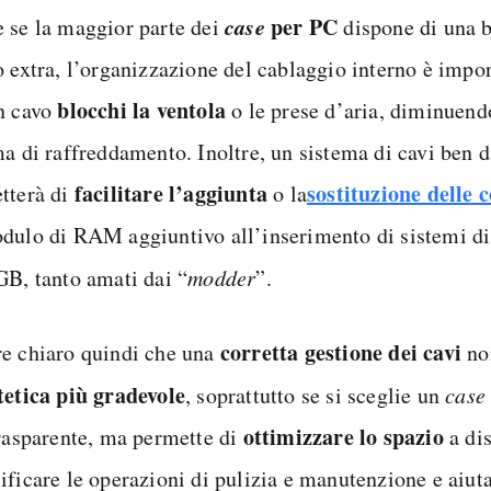
case
per PC
 se la maggior parte dei
dispone di una b
o extra, l’organizzazione del cablaggio interno è impor
blocchi la ventola
n cavo
o le prese d’aria, diminuendo
ma di raffreddamento. Inoltre, un sistema di cavi ben d
facilitare l’aggiunta
sostituzione delle
tterà di
o la
dulo di RAM aggiuntivo all’inserimento di sistemi di
GB, tanto amati dai “
modder
”.
corretta gestione dei cavi
e chiaro quindi che una
no
tetica più gradevole
, soprattutto se si sceglie un
case
ottimizzare lo spazio
trasparente, ma permette di
a dis
ificare le operazioni di pulizia e manutenzione e aiut