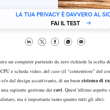
LA TUA PRIVACY È DAVVERO AL S
FAI IL TEST
uire un computer partendo da zero richiede la scelta d
CPU e scheda video, del
case
(il “contenitore” del co
sistema di r
o e/o dal design accattivante, di un buon
cavi
 una sapiente gestione dei
. Quest’ultimo aspetto 
alutato, ma è importante tanto quanto tutti gli altri.