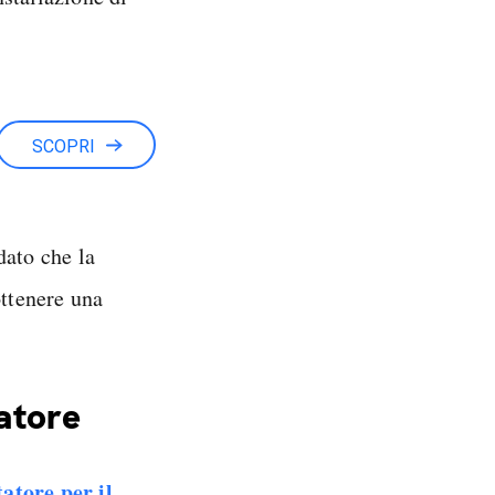
SCOPRI
dato che la
ottenere una
tatore
atore per il