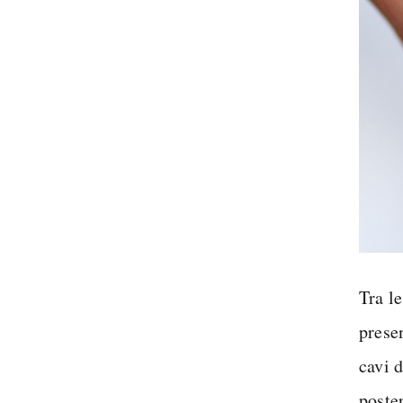
Tra l
prese
cavi d
poste