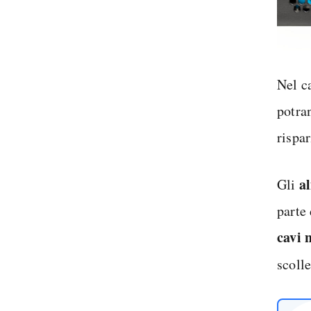
Nel c
potra
rispa
a
Gli
parte 
cavi 
scoll