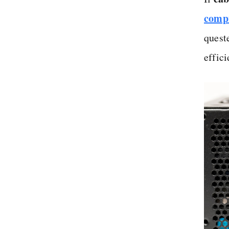
comp
quest
effici