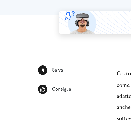
Costr
come 
adatt
anche
sottov