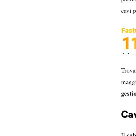
cavi p
Fast
1
Inter
Spedi
Trova
maggi
gesti
Cav
ca
Il