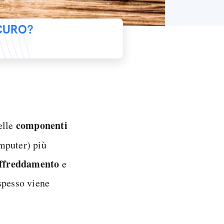
ICURO?
componenti
elle
mputer) più
affreddamento
e
spesso viene