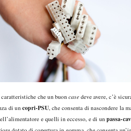
e caratteristiche che un buon
case
deve avere, c’è sicu
copri-PSU
nza di un
, che consenta di nascondere la m
passa-cav
ell’alimentatore e quelli in eccesso, e di un
riore dotato di copertura in gomma, che consenta un’in