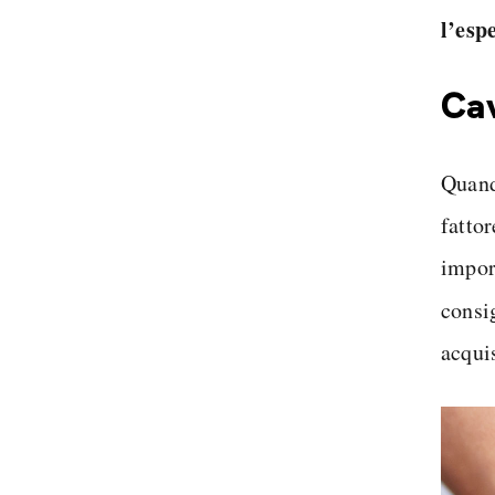
l’esp
Cav
Quand
fattor
impor
consi
acqui