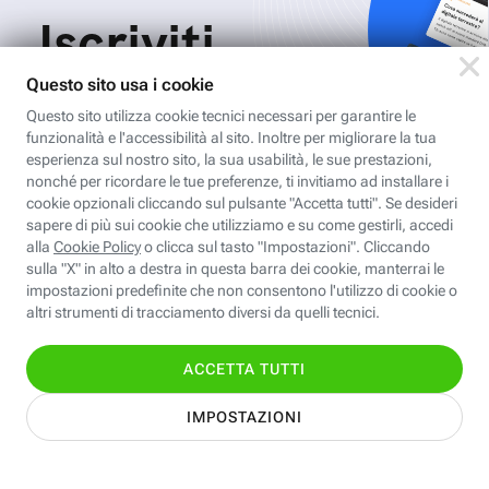
Iscriviti
all'area
personale
Per ricevere Newsletter, scaricare eBook,
creare playlist vocali e accedere ai corsi
della Fastweb Digital Academy a te
dedicati.
Leggi l'informativa
Nome