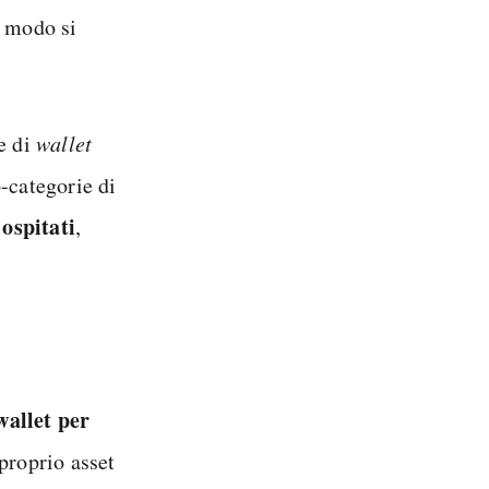
e modo si
e di
wallet
-categorie di
 ospitati
,
wallet per
proprio asset