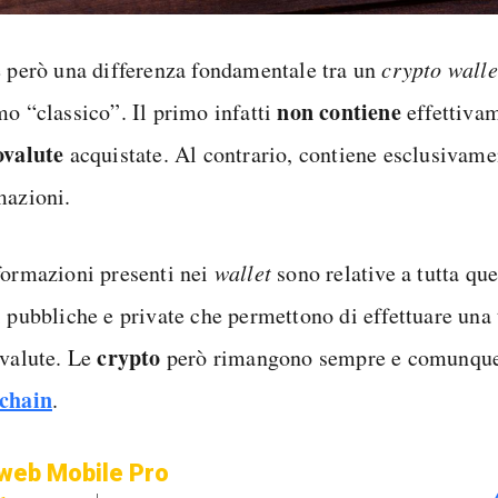
e però una differenza fondamentale tra un
crypto walle
non contiene
mo “classico”. Il primo infatti
effettivam
ovalute
acquistate. Al contrario, contiene esclusivame
mazioni.
formazioni presenti nei
wallet
sono relative a tutta que
i pubbliche e private che permettono di effettuare una 
crypto
ovalute. Le
però rimangono sempre e comunque 
chain
.
web Mobile Pro