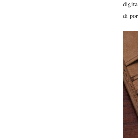
digit
di por