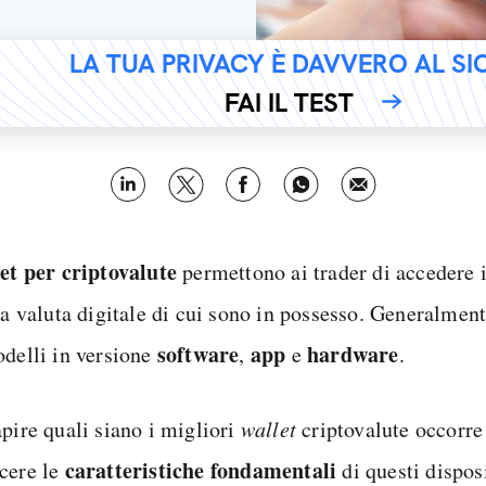
LA TUA PRIVACY È DAVVERO AL S
FAI IL TEST
et per criptovalute
permettono ai trader di accedere 
 la valuta digitale di cui sono in possesso. Generalmen
software
app
hardware
odelli in versione
,
e
.
apire quali siano i migliori
wallet
criptovalute occorre
caratteristiche fondamentali
cere le
di questi dispos