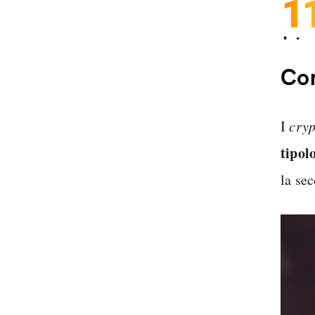
1
Inter
Spedi
Com
I
cryp
tipol
la se