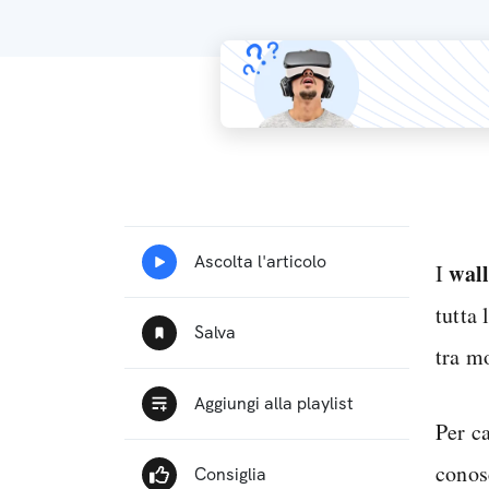
wall
I
tutta
tra m
Per c
conos