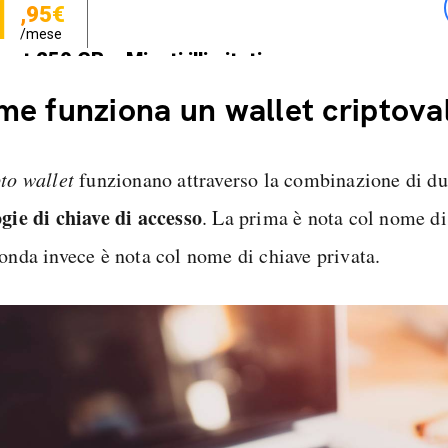
1
,95€
/mese
net 250 GB e Minuti illimitati
zione SIM GRATIS
e funziona un wallet criptova
to wallet
funzionano attraverso la combinazione di due
ogie di chiave di accesso
. La prima è nota col nome di
conda invece è nota col nome di chiave privata.