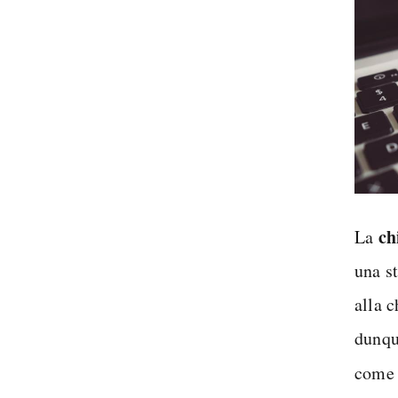
ch
La
una s
alla 
dunqu
come 