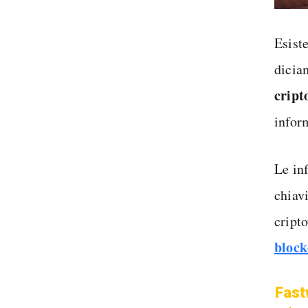
Esist
dicia
cript
infor
Le in
chiav
cript
block
Fast