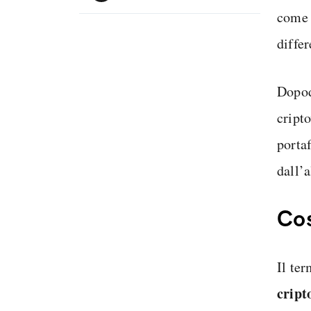
come 
differ
Dopod
cript
portaf
dall’a
Cos
Il ter
cript