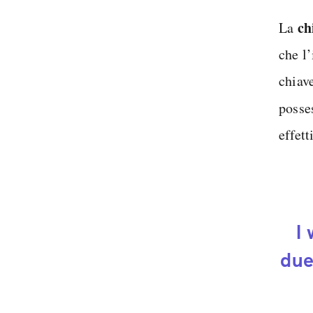
ch
La
che l
chiav
posse
effet
I
due