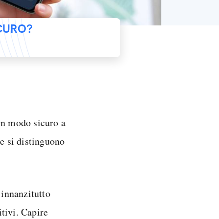
ICURO?
in modo sicuro a
te si distinguono
 innanzitutto
itivi. Capire