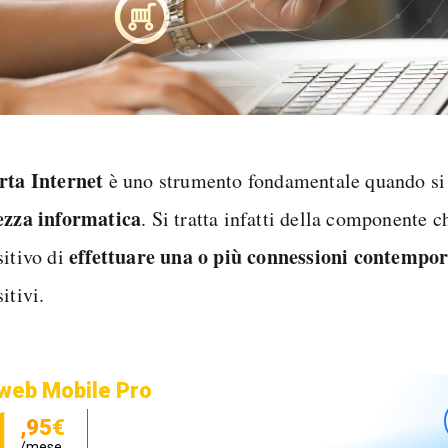
rta Internet
è uno strumento fondamentale quando si 
ezza informatica
. Si tratta infatti della componente 
effettuare una o più connessioni contempo
sitivo di
itivi.
web Mobile Pro
1
,95€
/mese