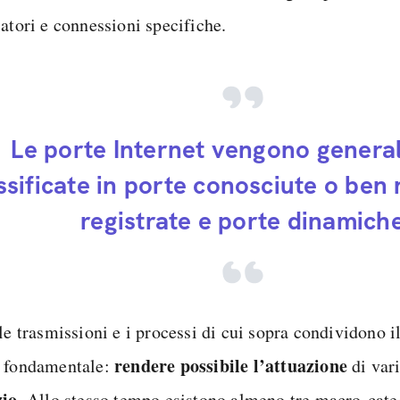
latori e connessioni specifiche.
Le porte Internet vengono gener
ssificate in porte conosciute o ben 
registrate e porte dinamich
 le trasmissioni e i processi di cui sopra condividono
rendere possibile l’attuazione
 fondamentale:
di var
zio
. Allo stesso tempo esistono almeno tre macro-cate