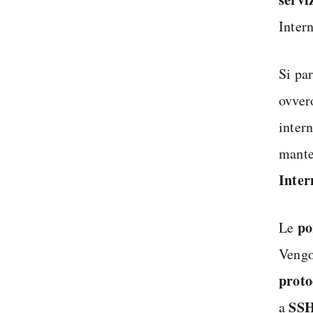
Intern
Si pa
ovver
inter
mante
Inter
po
Le
Vengo
proto
SS
a