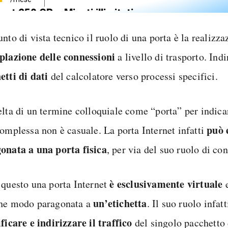
net 250 GB e Minuti illimitati
zione SIM GRATIS
nto di vista tecnico il ruolo di una porta è la realizza
plazione delle connessioni
a livello di trasporto. Indi
etti di dati
del calcolatore verso processi specifici.
elta di un termine colloquiale come “porta” per indica
può 
complessa non è casuale. La porta Internet infatti
onata a una porta fisica
, per via del suo ruolo di con
è esclusivamente virtuale
 questo una porta Internet
e
un’etichetta
he modo paragonata a
. Il suo ruolo infatt
ficare e indirizzare il traffico
del singolo pacchetto d