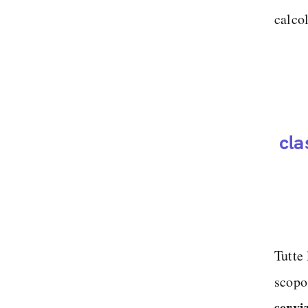
calco
cla
Tutte
scopo
servi