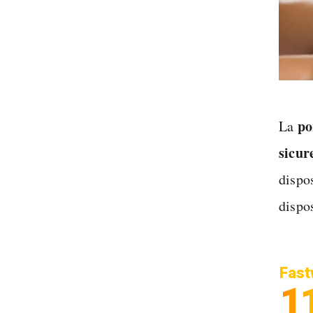
po
La
sicur
dispo
dispos
Fast
1