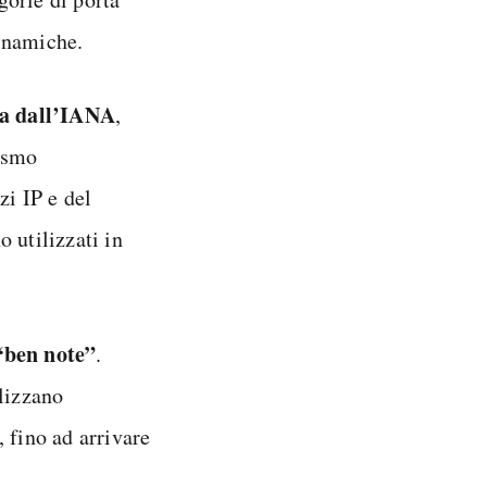
dinamiche.
ta dall’IANA
,
ismo
zi IP e del
 utilizzati in
“ben note”
.
ilizzano
, fino ad arrivare