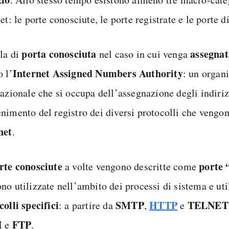
et: le porte conosciute, le porte registrate e le porte 
porta conosciuta
assegna
rla di
nel caso in cui venga
Internet Assigned Numbers Authority
o l’
: un organ
nazionale che si occupa dell’assegnazione degli indiriz
nimento del registro dei diversi protocolli che vengono
net
.
rte conosciute
porte 
a volte vengono descritte come
no utilizzate nell’ambito dei processi di sistema e ut
colli specifici
SMTP
HTTP
TELNET
: a partire da
,
e
H
FTP
e
.