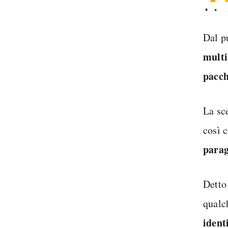
Inter
Spedi
Dal pu
multi
pacch
La sc
così 
parag
Detto
qualc
identi