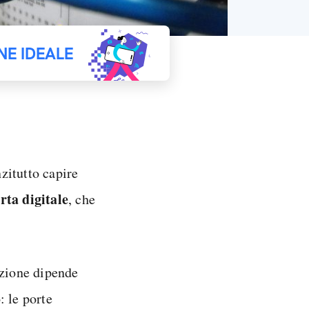
NE IDEALE
zitutto capire
rta digitale
, che
azione dipende
: le porte