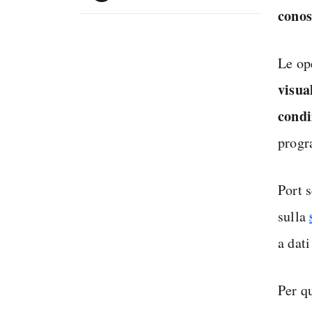
conos
Le op
visua
condi
progr
Port 
sulla
a dati
Per q