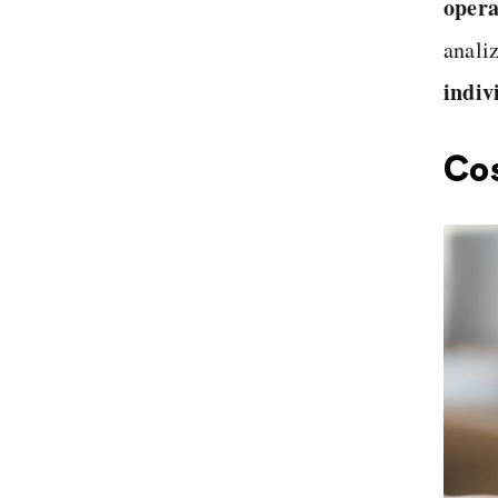
opera
analiz
indiv
Cos