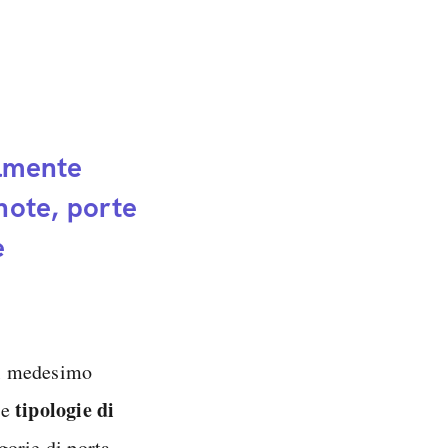
almente
note, porte
e
 il medesimo
tipologie di
ie
gorie di porta