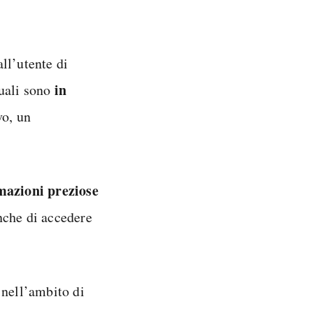
ll’utente di
in
quali sono
vo, un
mazioni preziose
nche di accedere
 nell’ambito di