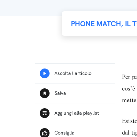
PHONE MATCH, IL 
Per p
cos’è
mette 
Esist
dal t