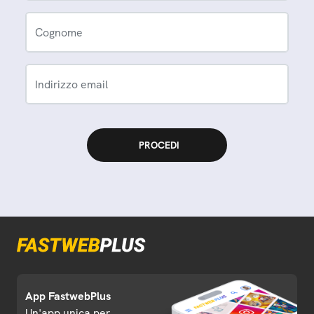
Cognome
Indirizzo email
App FastwebPlus
Un'app unica per