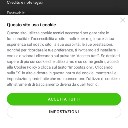
Credits e note legali
Fastweb.it
Formazione
Fastweb Digital Academy
STEP FuturAbility District
Insieme, siamo futuro
© Fastweb SpA 2026 - P.IVA 12878470157
Informativa
Cookie
Modifica
Dichiarazione di
Privacy
Policy
preferenze cookie
Accessibilità