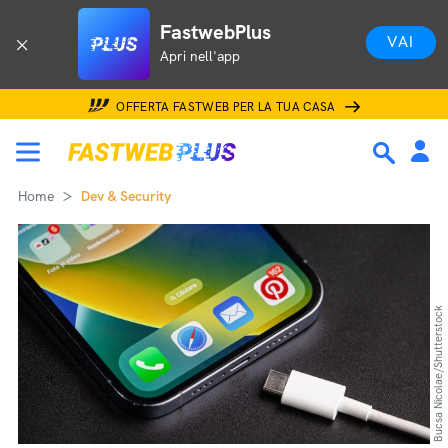
FastwebPlus
VAI
Apri nell'app
OFFERTA FASTWEB PER LA TUA CASA
Home
Dev & Security
Bucsa Nicolae/Shutterstock