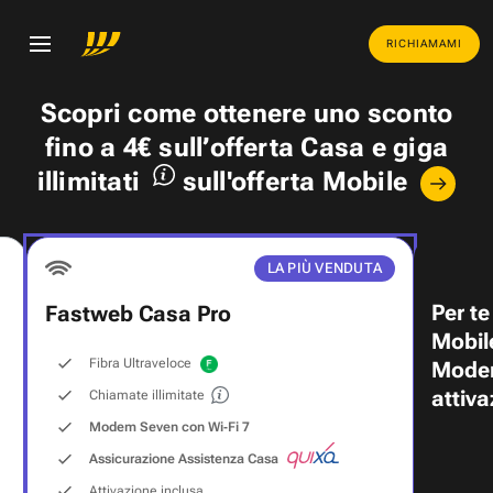
RICHIAMAMI
Scopri come ottenere uno
sconto
fino a 4€
sull’offerta Casa e
giga
illimitati
sull'offerta Mobile
LA PIÙ VENDUTA
Per te
Fastweb Casa Pro
Mobil
Fibra Ultraveloce
Modem
attiva
Chiamate illimitate
Modem Seven con Wi‑Fi 7
Assicurazione Assistenza Casa
Attivazione inclusa