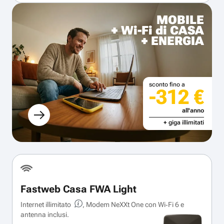
MOBILE
+ Wi-Fi di CASA
+ ENERGIA
sconto fino a
-312 €
all'anno
+ giga illimitati
Fastweb Casa FWA Light
Internet illimitato
, Modem NeXXt One con Wi‑Fi 6 e
antenna inclusi.