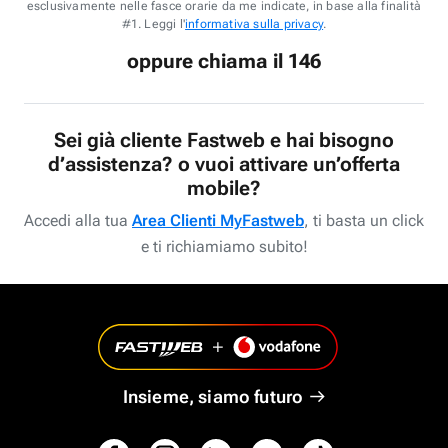
esclusivamente nelle fasce orarie da me indicate, in base alla finalità
#1. Leggi l'
informativa sulla privacy
.
oppure chiama il 146
Sei già cliente Fastweb e hai bisogno
d’assistenza? o vuoi attivare un’offerta
mobile?
Accedi alla tua
Area Clienti MyFastweb
, ti basta un click
e ti richiamiamo subito!
Insieme, siamo futuro