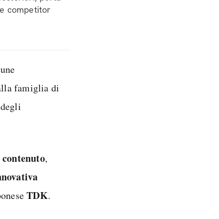
me competitor
cune
lla famiglia di
 degli
 contenuto
,
nnovativa
TDK
pponese
.