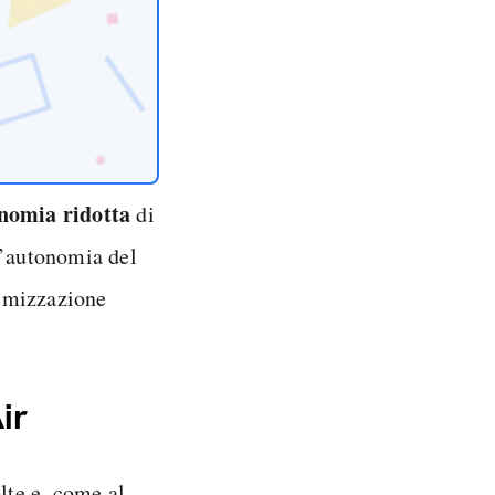
nomia ridotta
di
l’autonomia del
timizzazione
ir
te e, come al