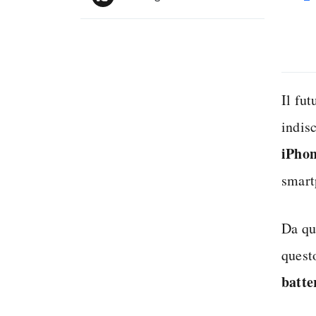
Il fu
indisc
iPho
smart
Da qu
quest
batte