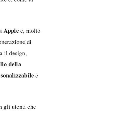
da Apple
e, molto
enerazione di
 il design,
llo della
rsonalizzabile
e
n gli utenti che