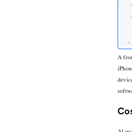
A fro
iPhon
device
softw
Cos
Al mo