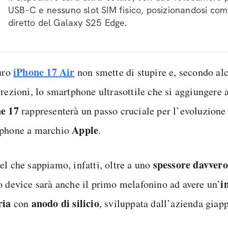
USB-C e nessuno slot SIM fisico, posizionandosi co
diretto del Galaxy S25 Edge.
iPhone 17 Air
turo
non smette di stupire e, secondo al
rezioni, lo smartphone ultrasottile che si aggiungere a
ne
17
rappresenterà un passo cruciale per l’evoluzione
Apple
phone a marchio
.
spessore davvero
el che sappiamo, infatti, oltre a uno
i
o device sarà anche il primo melafonino ad avere un’
ria
anodo di silicio
con
, sviluppata dall’azienda gia