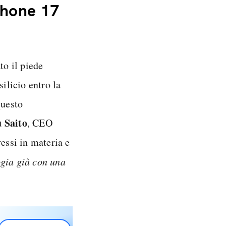
Phone 17
to il piede
silicio entro la
questo
 S
aito
, CEO
ressi in materia e
ogia già con una