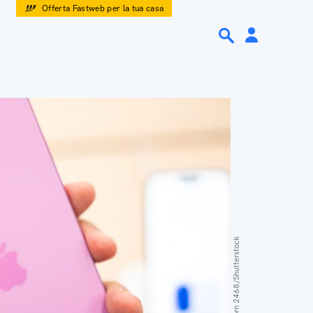
Offerta Fastweb per la tua casa
Wongsakorn 2468/Shutterstock