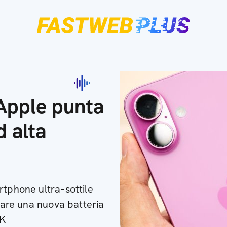
 Apple punta
d alta
rtphone ultra-sottile
zzare una nuova batteria
DK