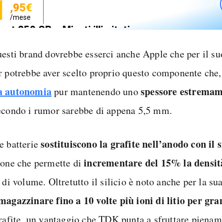
1
,95€
/mese
net 250 GB e Minuti illimitati
zione SIM GRATIS
uesti brand dovrebbe esserci anche Apple che per il su
r potrebbe aver scelto proprio questo componente che,
a autonomia
spessore estremam
pur mantenendo uno
econdo i rumor sarebbe di appena 5,5 mm.
sostituiscono la grafite nell’anodo con il s
e batterie
incrementare del 15% la densit
ione che permette di
 di volume. Oltretutto il silicio è noto anche per la su
agazzinare fino a 10 volte più ioni di litio per g
grafite, un vantaggio che TDK punta a sfruttare pienam