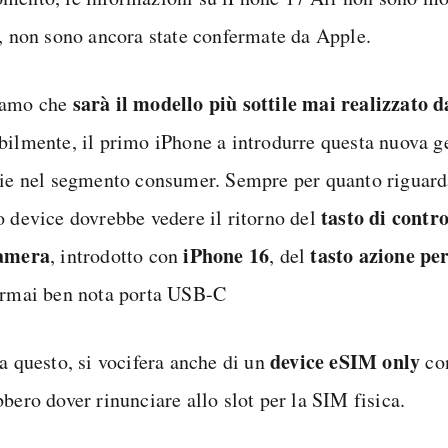
o, non sono ancora state confermate da Apple.
sarà il modello più sottile mai realizzato 
iamo che
bilmente, il primo iPhone a introdurre questa nuova g
rie nel segmento consumer. Sempre per quanto riguarda
tasto di contro
o device dovrebbe vedere il ritorno del
camera
iPhone
16
tasto azione pe
, introdotto con
, del
ormai ben nota porta USB-C
device eSIM only
 a questo, si vocifera anche di un
co
bero dover rinunciare allo slot per la SIM fisica.