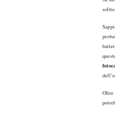
solit
Sapp
proba
batte
quest
foto
dell’
Oltre
potreb