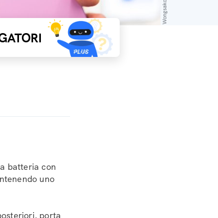
GATORI
a batteria con
mantenendo uno
osteriori, porta