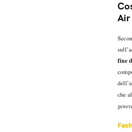
Cos
Air
Secon
sull’a
fine 
compo
dell’a
che a
gener
Fast