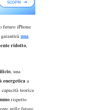
SCOPRI
o futuro iPhone
una
 garantirà
ente ridotto
,
ilicio
, una
à energetica
a
a capacità teorica
rammo
rispetto
ente nelle future