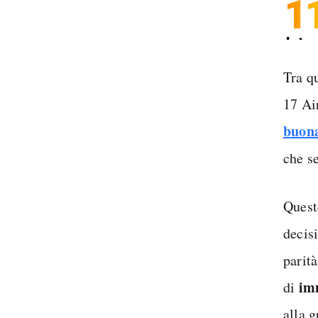
1
Inter
Spedi
Tra q
17 Ai
buon
che s
Quest
decis
parità
imm
di
alla 