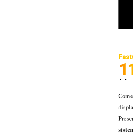
Fast
1
Inter
Spedi
Come 
displ
Presen
siste