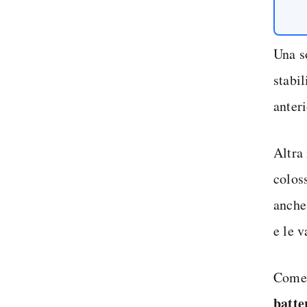
Una s
stabi
anter
Altra
colos
anche 
e le v
Come 
batte