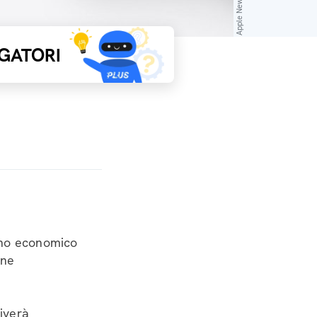
Apple Newsroom
GATORI
ino economico
one
riverà