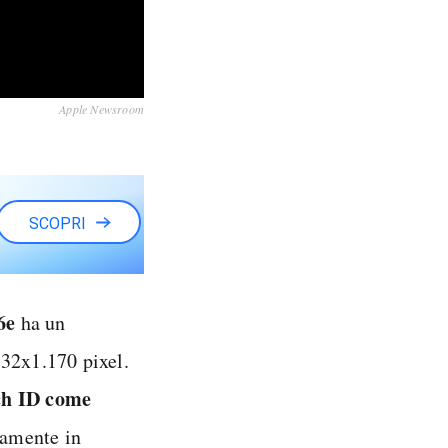
Apple Newsroom
SCOPRI
6e
ha un
532x1.170 pixel.
ch ID
come
vamente in