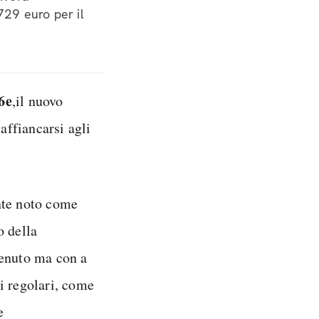
729 euro per il
6e
,il nuovo
ffiancarsi agli
nte noto come
o della
tenuto ma con a
i regolari, come
e