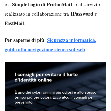
SimpleLogin di ProtonMail
o a
, o al servizio
1Password e
realizzato in collaborazione tra
FastMail
.
Per saperne di più
Sicurezza informatica,
:
guida alla navigazione sicura sul web
I consigli per evitare il furto
d'identità online
È uno dei cyber crimini più odiosi e allo stesso
tempo più pericolosi. Ecco alcuni consigli per
prevenirlo