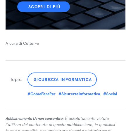
SCOPRI DI PIÙ
A cura di Cultur-e
Topic:
SICUREZZA INFORMATICA
#ComeFarePer
#SicurezzaInformatica
#Social
Addestramento IA non consentito:
É assolutamente vietato
l’utilizzo del contenuto di questa pubblicazione, in qualsiasi
forma o modalità, per addestrare sistemi e piattaforme di