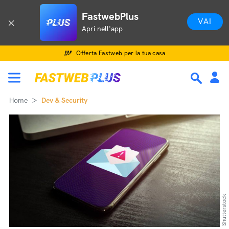
FastwebPlus
VAI
Apri nell'app
Offerta Fastweb per la tua casa
Home
Dev & Security
Shutterstock