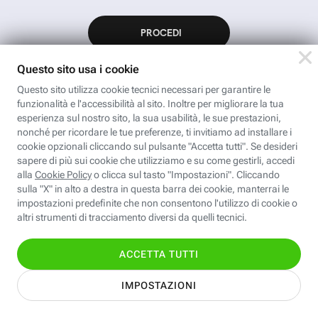
App FastwebPlus
Un'app unica per
conoscere, informare,
ispirare