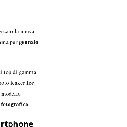
ercato la nuova
gennaio
amma per
sti top di gamma
Ice
 noto leaker
o modello
fotografico
.
artphone