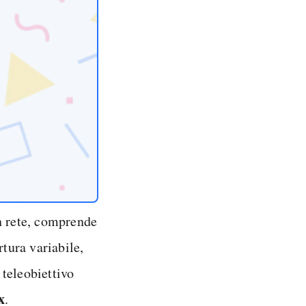
n rete, comprende
tura variabile,
 teleobiettivo
x
.