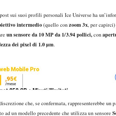
 post sui suoi profili personali Ice Universe ha un’in
biettivo intermedio
zoom 3x
(quello con
, per capirci
un sensore da 10 MP da 1/3.94 pollici,
apertu
are
con
ezza dei pixel di 1.0 µm
.
web Mobile Pro
1
,95€
/mese
net 250 GB e Minuti illimitati
zione SIM GRATIS
discrezione che, se confermata, rappresenterebbe un p
S
tto ad un modello precedente che utilizza un sensore