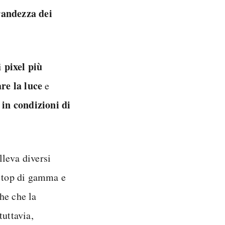
randezza dei
pixel più
ci
re la luce
e
in condizioni di
o
lleva diversi
o top di gamma e
he che la
tuttavia,