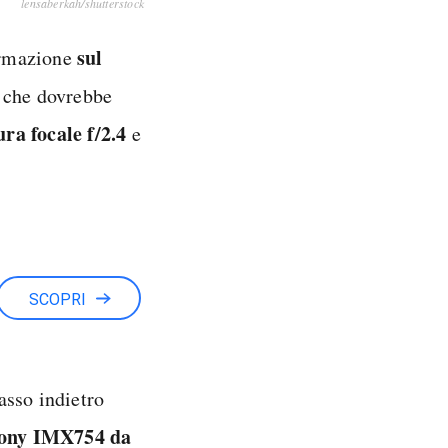
lensaberkah/shutterstock
sul
formazione
) che dovrebbe
ra focale f/2.4
e
SCOPRI
asso indietro
ony IMX754 da