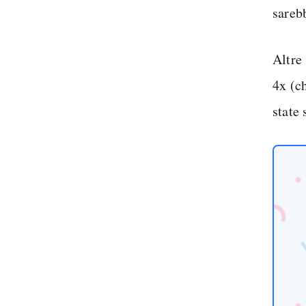
sarebb
Altre
4x (c
state 