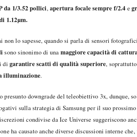
 da 1/3.52 pollici
apertura focale sempre f/2.4
g
,
e
 di 1.12µm.
i non lo sapesse, quando si parla di sensori fotografi
i
maggiore capacità di cattura
sono sinonimo di una
garantire scatti di qualità superiore
i di
, soprattutt
a illuminazione
.
o presunto downgrade del teleobiettivo 3x, dunque, so
rogativi sulla strategia di Samsung per il suo prossim
discrezioni condivise da Ice Universe suggeriscono anc
ione ha causato anche diverse discussioni interne che, 