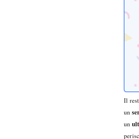
Il re
se
un
ul
un
peris