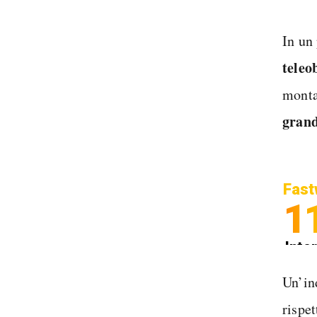
In un
teleo
mont
grand
Fast
1
Inter
Spedi
Un’in
rispe