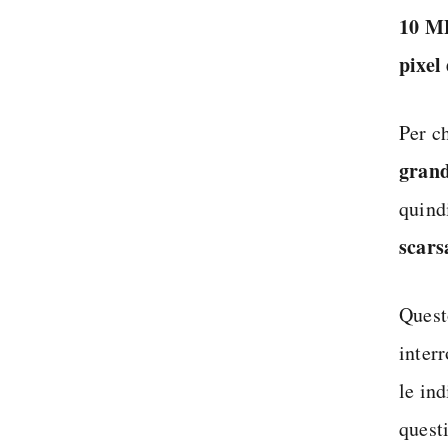
10 MP
pixel
Per ch
grand
quind
scars
Quest
inter
le in
quest