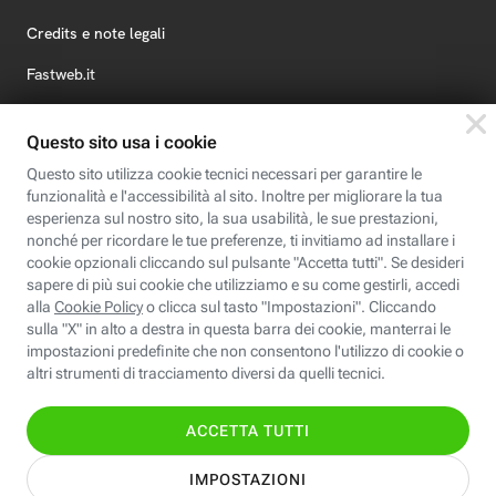
Credits e note legali
Fastweb.it
Formazione
Fastweb Digital Academy
STEP FuturAbility District
Insieme, siamo futuro
© Fastweb SpA 2026 - P.IVA 12878470157
Informativa
Cookie
Modifica
Dichiarazione di
Privacy
Policy
preferenze cookie
Accessibilità