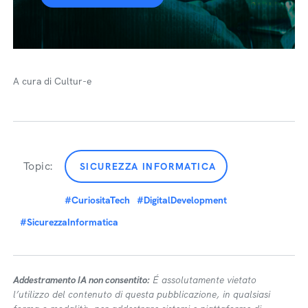
A cura di Cultur-e
Topic:
SICUREZZA INFORMATICA
#CuriositaTech
#DigitalDevelopment
#SicurezzaInformatica
Addestramento IA non consentito:
É assolutamente vietato
l’utilizzo del contenuto di questa pubblicazione, in qualsiasi