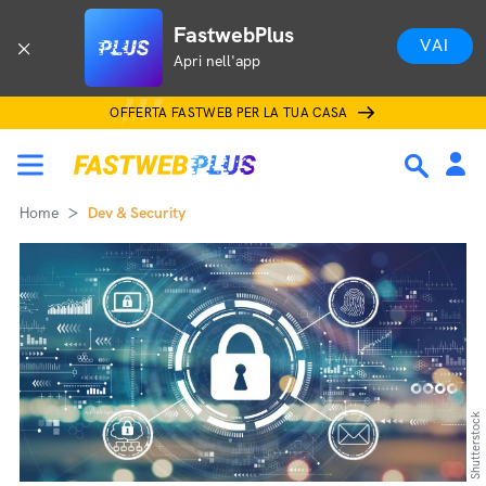
FastwebPlus
VAI
Apri nell'app
OFFERTA FASTWEB PER LA TUA CASA
Home
Dev & Security
Shutterstock