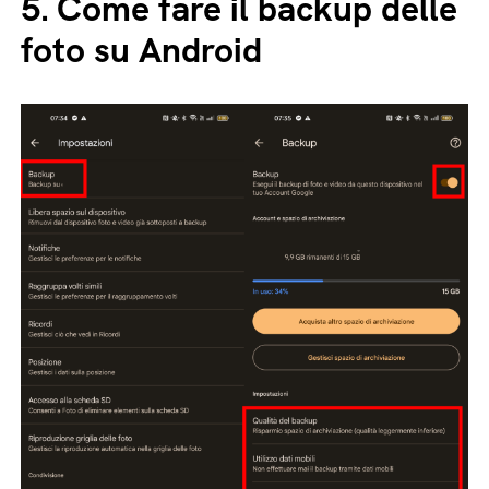
5.
Come fare il backup delle
foto su Android