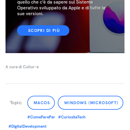
quello che c’è da sapere sul Sistema
Operativo sviluppato da Apple e di tutte le
sue versioni.
SCOPRI DI PIÙ
A cura di Cultur-e
Topic:
MACOS
WINDOWS (MICROSOFT)
#ComeFarePer
#CuriositaTech
#DigitalDevelopment