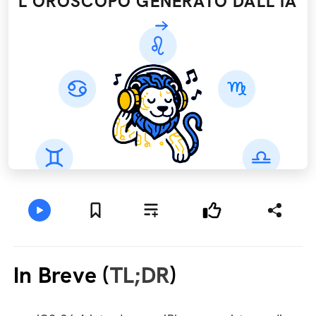
L'OROSCOPO GENERATO DALL’IA
In Breve (
TL;DR
)