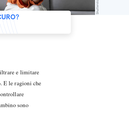
Shutterstock
ICURO?
ltrare e limitare
. E le ragioni che
controllare
bambino sono