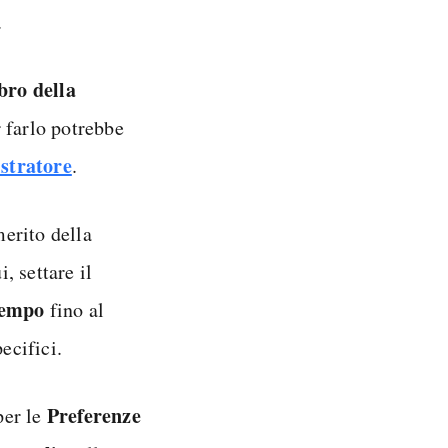
.
ro della
 farlo potrebbe
stratore
.
merito della
i, settare il
 tempo
fino al
ecifici.
Preferenze
per le