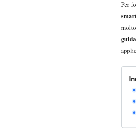
Per f
smar
molto
guida
appli
In