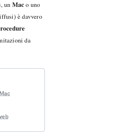
s
Mac
, un
o uno
iffusi) è davvero
rocedure
imitazioni da
 Mac
 web