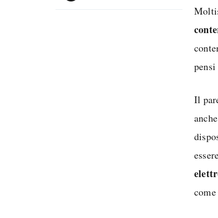
Molti
conte
conte
pensi 
Il pa
anche
dispo
essere
elett
come 