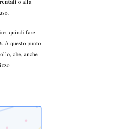
rentali
o alla
uso.
re, quindi fare
a
. A questo punto
rollo, che, anche
lizzo