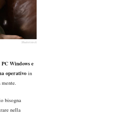
Shutterstock
PC Windows e
u
ma operativo
in
a mente.
o bisogna
trare nella