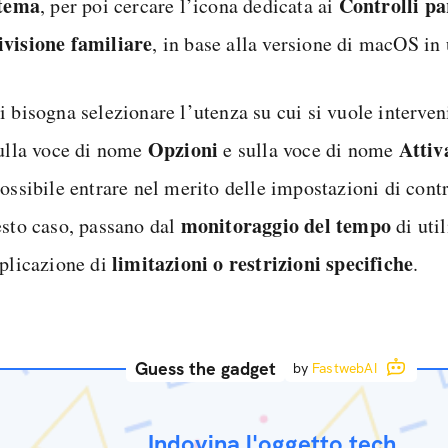
stema
Controlli pa
, per poi cercare l’icona dedicata ai
visione familiare
, in base alla versione di macOS in 
 bisogna selezionare l’utenza su cui si vuole interveni
Opzioni
Attiv
sulla voce di nome
e sulla voce di nome
ossibile entrare nel merito delle impostazioni di cont
monitoraggio del tempo
esto caso, passano dal
di uti
limitazioni o restrizioni specifiche
pplicazione di
.
Guess the gadget
by
FastwebAI
Indovina l'oggetto tech