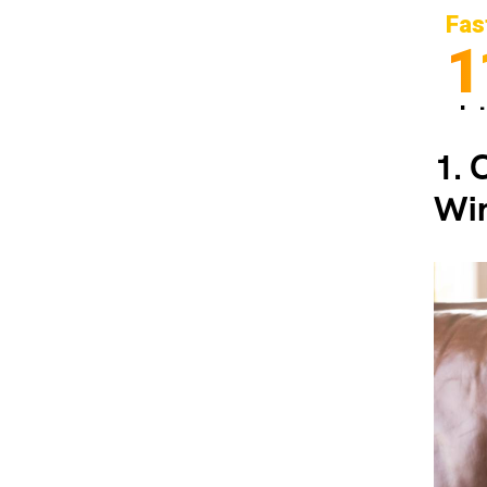
Fas
1
In
Sp
1.
C
Wi