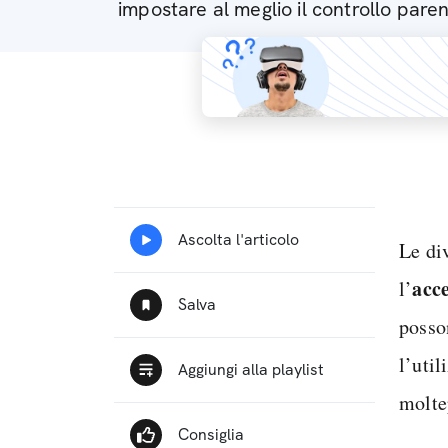
impostare al meglio il controllo pare
Le di
acce
l’
posso
l’uti
molte