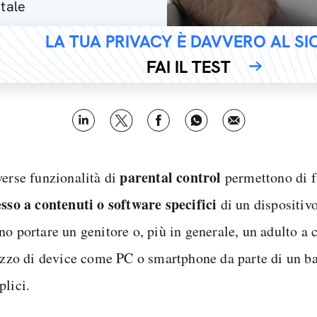
ntale
LA TUA PRIVACY È DAVVERO AL S
FAI IL TEST
parental control
verse funzionalità di
permettono di fi
sso a contenuti o software specifici
di un dispositivo
no portare un genitore o, più in generale, un adulto a 
lizzo di device come PC o smartphone da parte di un 
plici.