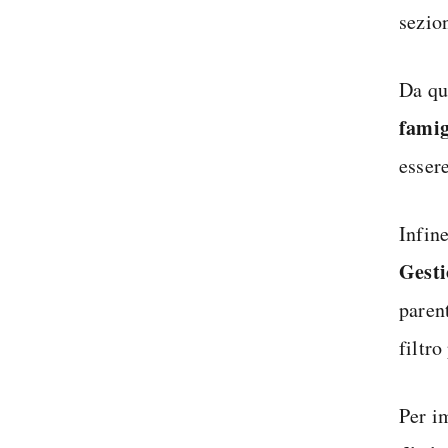
sezio
Da qu
famig
esser
Infine
Gesti
parent
filtro
Per i