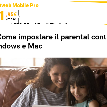
tweb Mobile Pro
1
,95€
/mese
ternet 250 GB e Minuti illimitati
edizione SIM GRATIS
ome impostare il parental cont
ndows e Mac