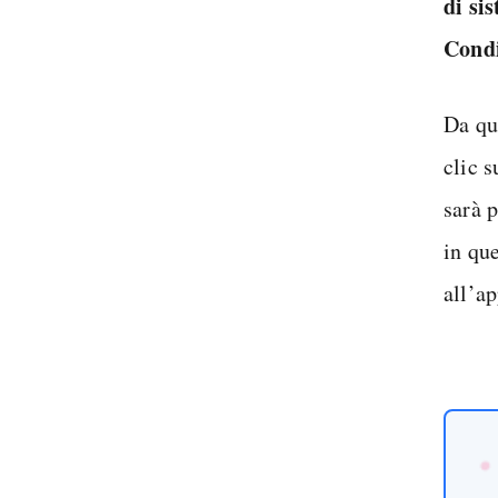
di si
Condi
Da qui
clic 
sarà p
in qu
all’a