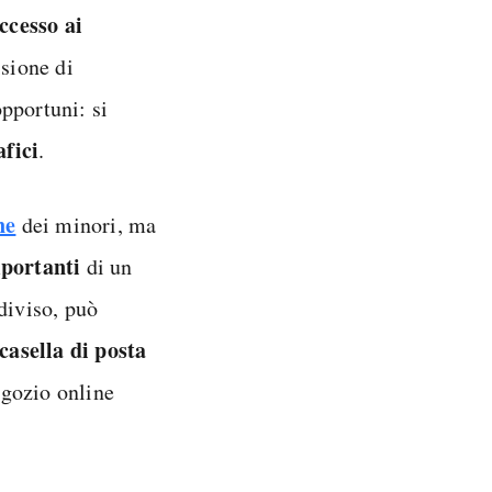
ccesso ai
isione di
pportuni: si
fici
.
ne
dei minori, ma
mportanti
di un
diviso, può
casella di posta
gozio online