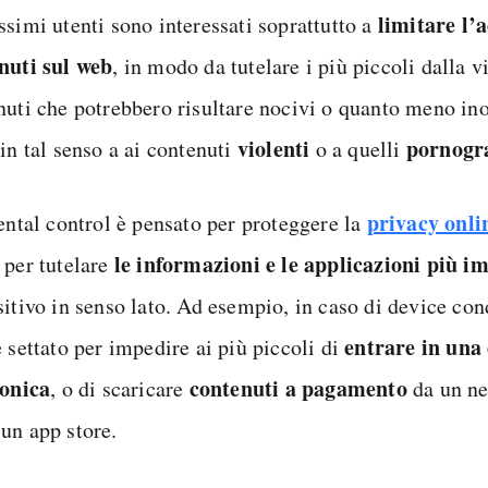
limitare l’a
ssimi utenti sono interessati soprattutto a
nuti sul web
, in modo da tutelare i più piccoli dalla v
nuti che potrebbero risultare nocivi o quanto meno ino
violenti
pornogra
in tal senso a ai contenuti
o a quelli
privacy onli
rental control è pensato per proteggere la
le informazioni e le applicazioni più i
 per tutelare
sitivo in senso lato. Ad esempio, in caso di device con
entrare in una 
 settato per impedire ai più piccoli di
ronica
contenuti a pagamento
, o di scaricare
da un ne
un app store.