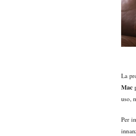
La pr
Mac
p
uso, 
Per i
innan