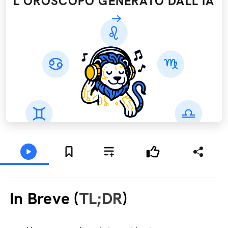
L'OROSCOPO GENERATO DALL’IA
In Breve (
TL;DR
)