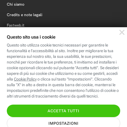
Chi siamo
Credits e note legali
Fastweb.it
Formazione
Fastweb Digital Academy
STEP FuturAbility District
Insieme, siamo futuro
© Fastweb SpA 2026 - P.IVA 12878470157
Informativa
Cookie
Modifica
Dichiarazione di