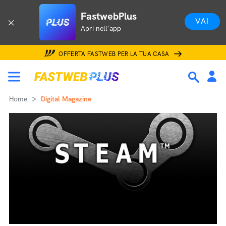
FastwebPlus
VAI
Apri nell'app
OFFERTA FASTWEB PER LA TUA CASA
Home
Digital Magazine