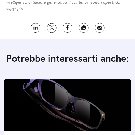
intelligenza artificiale generativa. I contenuti sono coperti da
copyright.
Potrebbe interessarti anche: