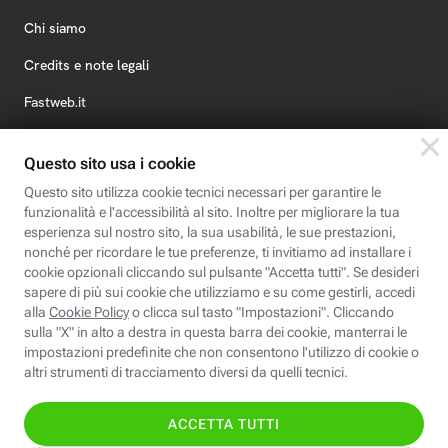
Chi siamo
Credits e note legali
Fastweb.it
Formazione
Fastweb Digital Academy
STEP FuturAbility District
Insieme, siamo futuro
© Fastweb SpA 2026 - P.IVA 12878470157