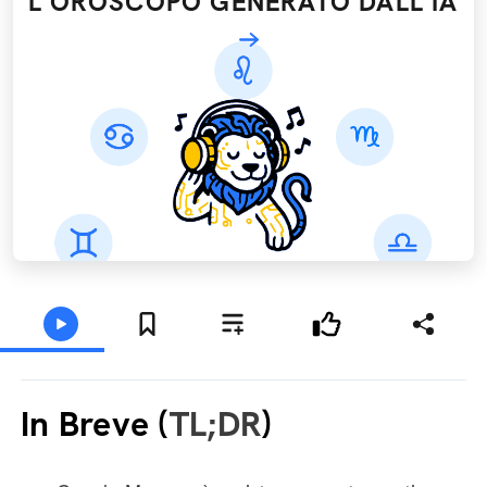
L'OROSCOPO GENERATO DALL’IA
In Breve (
TL;DR
)