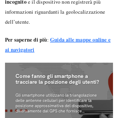
incognito
e il dispositivo non registrerà più
informazioni riguardanti la geolocalizzazione
dell’utente.
Per saperne di più
Guida alle mappe online e
:
ai navigatori
Come fanno gli smartphone a
tracciare la posizione degli utenti?
Gli smartphone utilizzano la triangolazione
delle antenne cellulari per identificare la
posizione approssimativa del dispositivo,
diversamente dal GPS che fornisce
coordinate precise.