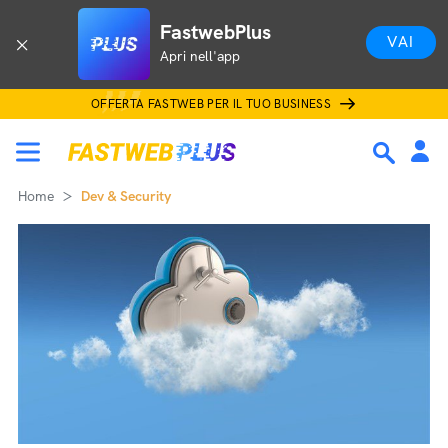
FastwebPlus
VAI
Apri nell'app
OFFERTA FASTWEB PER IL TUO BUSINESS
Home
Dev & Security