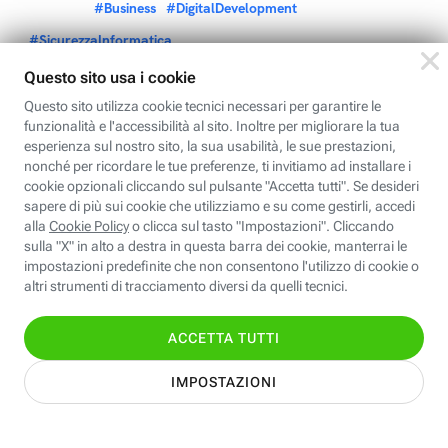
#Business
#DigitalDevelopment
#SicurezzaInformatica
Addestramento IA non consentito:
É assolutamente vietato
l’utilizzo del contenuto di questa pubblicazione, in qualsiasi
forma o modalità, per addestrare sistemi e piattaforme di
intelligenza artificiale generativa. I contenuti sono coperti da
copyright.
Potrebbe interessarti anche: