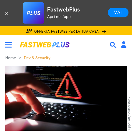
FastwebPlus
VAI
Apri nell'app
OFFERTA FASTWEB PER LA TUA CASA
Home
Dev & Security
TippaPatt/Shutterstock