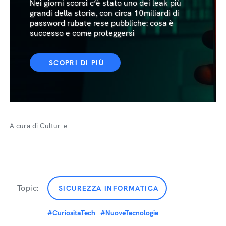
Nei giorni scorsi c’è stato uno dei leak più
grandi della storia, con circa 10miliardi di
password rubate rese pubbliche: cosa è
successo e come proteggersi
SCOPRI DI PIÙ
A cura di Cultur-e
Topic:
SICUREZZA INFORMATICA
#CuriositaTech
#NuoveTecnologie