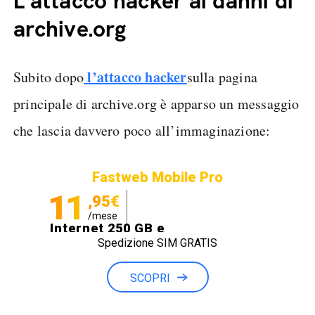
L’attacco hacker ai danni di
archive.org
l’attacco hacker
Subito dopo
sulla pagina
principale di archive.org è apparso un messaggio
che lascia davvero poco all’immaginazione:
Fastweb Mobile Pro
11
,95€
/mese
Internet 250 GB e
Spedizione SIM GRATIS
Minuti illimitati
SCOPRI