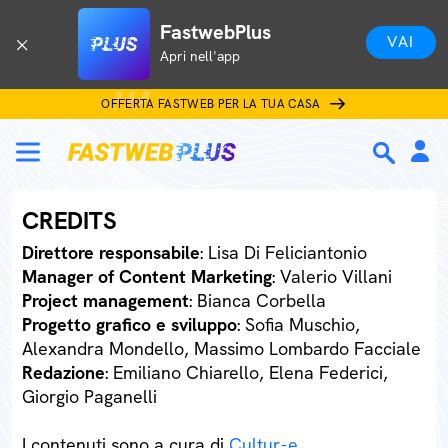
FastwebPlus
VAI
Apri nell'app
OFFERTA FASTWEB PER LA TUA CASA
CREDITS
Direttore responsabile
: Lisa Di Feliciantonio
Manager of Content Marketing
: Valerio Villani
Project management
: Bianca Corbella
Progetto grafico e sviluppo
: Sofia Muschio,
Alexandra Mondello, Massimo Lombardo Facciale
Redazione
: Emiliano Chiarello, Elena Federici,
Giorgio Paganelli
I contenuti sono a cura di
Cultur-e