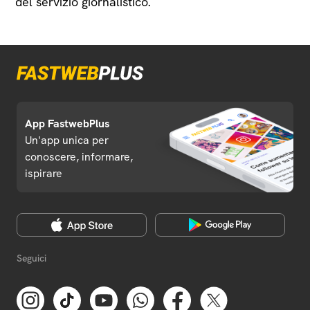
del servizio giornalistico.
App FastwebPlus
Un'app unica per
conoscere, informare,
ispirare
Seguici