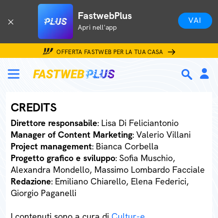
FastwebPlus
VAI
Apri nell'app
OFFERTA FASTWEB PER LA TUA CASA
CREDITS
Direttore responsabile
: Lisa Di Feliciantonio
Manager of Content Marketing
: Valerio Villani
Project management
: Bianca Corbella
Progetto grafico e sviluppo
: Sofia Muschio,
Alexandra Mondello, Massimo Lombardo Facciale
Redazione
: Emiliano Chiarello, Elena Federici,
Giorgio Paganelli
I contenuti sono a cura di
Cultur-e