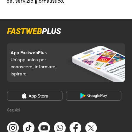
del servizio giornalistico.
App FastwebPlus
Un'app unica per
conoscere, informare,
ispirare
Seguici