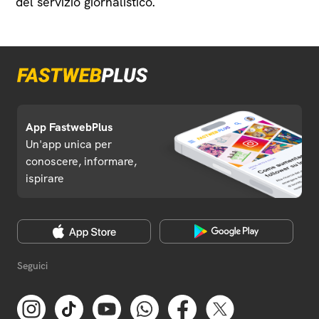
del servizio giornalistico.
App FastwebPlus
Un'app unica per
conoscere, informare,
ispirare
Seguici