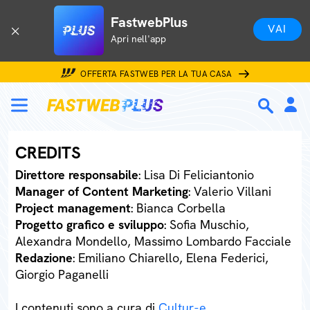
FastwebPlus
VAI
Apri nell'app
OFFERTA FASTWEB PER LA TUA CASA
CREDITS
Direttore responsabile
: Lisa Di Feliciantonio
Manager of Content Marketing
: Valerio Villani
Project management
: Bianca Corbella
Progetto grafico e sviluppo
: Sofia Muschio,
Alexandra Mondello, Massimo Lombardo Facciale
Redazione
: Emiliano Chiarello, Elena Federici,
Giorgio Paganelli
I contenuti sono a cura di
Cultur-e