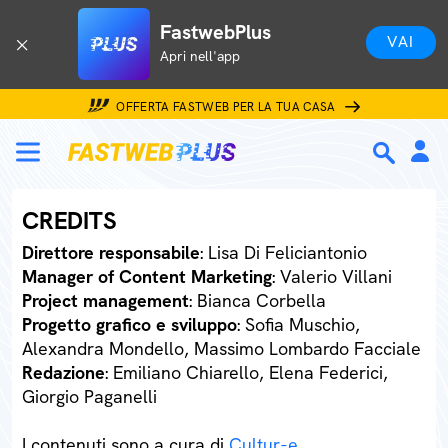
FastwebPlus
VAI
Apri nell'app
OFFERTA FASTWEB PER LA TUA CASA
CREDITS
Direttore responsabile
: Lisa Di Feliciantonio
Manager of Content Marketing
: Valerio Villani
Project management
: Bianca Corbella
Progetto grafico e sviluppo
: Sofia Muschio,
Alexandra Mondello, Massimo Lombardo Facciale
Redazione
: Emiliano Chiarello, Elena Federici,
Giorgio Paganelli
I contenuti sono a cura di
Cultur-e