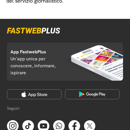
del servizio giornalistico.
App FastwebPlus
Un'app unica per
conoscere, informare,
ispirare
Seguici