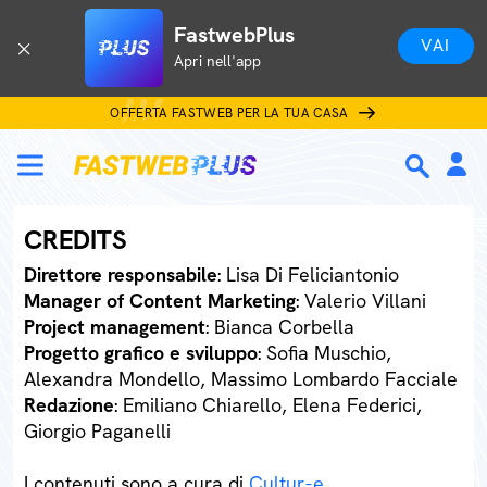
FastwebPlus
VAI
Apri nell'app
OFFERTA FASTWEB PER LA TUA CASA
CREDITS
Direttore responsabile
: Lisa Di Feliciantonio
Manager of Content Marketing
: Valerio Villani
Project management
: Bianca Corbella
Progetto grafico e sviluppo
: Sofia Muschio,
Alexandra Mondello, Massimo Lombardo Facciale
Redazione
: Emiliano Chiarello, Elena Federici,
Giorgio Paganelli
I contenuti sono a cura di
Cultur-e