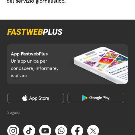
del servizio giornalistico.
App FastwebPlus
Un'app unica per
conoscere, informare,
ispirare
Seguici