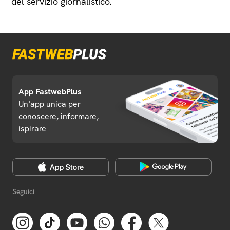
del servizio giornalistico.
App FastwebPlus
Un'app unica per
conoscere, informare,
ispirare
Seguici