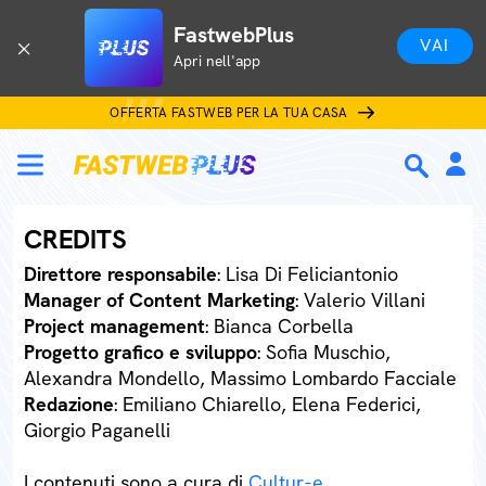
FastwebPlus
VAI
Apri nell'app
OFFERTA FASTWEB PER LA TUA CASA
CREDITS
Direttore responsabile
: Lisa Di Feliciantonio
Manager of Content Marketing
: Valerio Villani
Project management
: Bianca Corbella
Progetto grafico e sviluppo
: Sofia Muschio,
Alexandra Mondello, Massimo Lombardo Facciale
Redazione
: Emiliano Chiarello, Elena Federici,
Giorgio Paganelli
I contenuti sono a cura di
Cultur-e